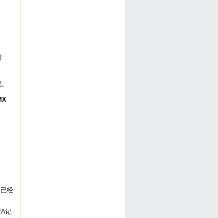
置
况。
MX
S已经
置A记