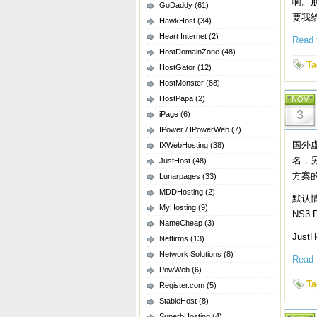
啊。
GoDaddy
(61)
要我
HawkHost
(34)
Heart Internet
(2)
Read t
HostDomainZone
(48)
Ta
HostGator
(12)
HostMonster
(88)
HostPapa
(2)
NOV
3
iPage
(6)
IPower / IPowerWeb
(7)
国外虚
IXWebHosting
(38)
名，
JustHost
(48)
方案
Lunarpages
(33)
MDDHosting
(2)
默认情
MyHosting
(9)
NS3.
NameCheap
(3)
Jus
Netfirms
(13)
Network Solutions
(8)
Read t
PowWeb
(6)
Ta
Register.com
(5)
StableHost
(8)
SuperbHosting
(4)