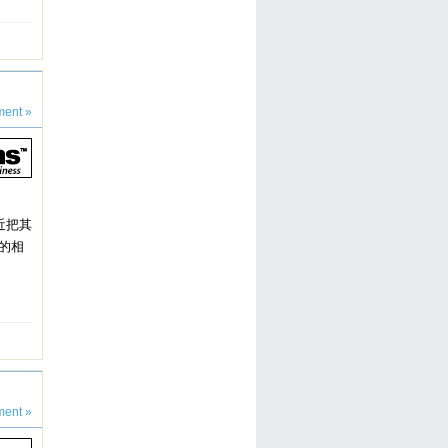
ent »
近把其
机的相
ent »