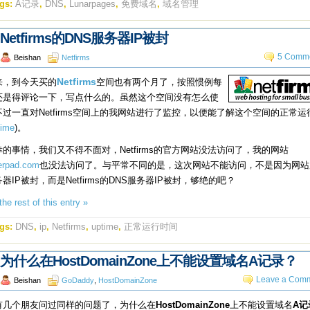
gs:
A记录
,
DNS
,
Lunarpages
,
免费域名
,
域名管理
Netfirms的DNS服务器IP被封
5 Comme
Beishan
Netfirms
来，到今天买的
Netfirms
空间也有两个月了，按照惯例每
还是得评论一下，写点什么的。虽然这个空间没有怎么使
不过一直对Netfirms空间上的我网站进行了监控，以便能了解这个空间的正常运
time
)。
的事情，我们又不得不面对，Netfirms的官方网站没法访问了，我的网站
lerpad.com
也没法访问了。与平常不同的是，这次网站不能访问，不是因为网站
器IP被封，而是Netfirms的DNS服务器IP被封，够绝的吧？
he rest of this entry »
gs:
DNS
,
ip
,
Netfirms
,
uptime
,
正常运行时间
为什么在HostDomainZone上不能设置域名A记录？
Leave a Comm
Beishan
GoDaddy
,
HostDomainZone
有几个朋友问过同样的问题了，为什么在
HostDomainZone
上不能设置域名
A记