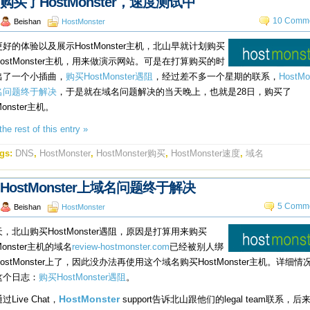
购买了HostMonster，速度测试中
10 Comme
Beishan
HostMonster
好的体验以及展示HostMonster主机，北山早就计划购买
ostMonster主机，用来做演示网站。可是在打算购买的时
出了一个小插曲，
购买HostMonster遇阻
，经过差不多一个星期的联系，
HostMo
名问题终于解决
，于是就在域名问题解决的当天晚上，也就是28日，购买了
Monster主机。
he rest of this entry »
gs:
DNS
,
HostMonster
,
HostMonster购买
,
HostMonster速度
,
域名
HostMonster上域名问题终于解决
5 Comme
Beishan
HostMonster
，北山购买HostMonster遇阻，原因是打算用来购买
Monster主机的域名
review-hostmonster.com
已经被别人绑
ostMonster上了，因此没办法再使用这个域名购买HostMonster主机。详细情
这个日志：
购买HostMonster遇阻
。
Live Chat，
HostMonster
support告诉北山跟他们的legal team联系，后