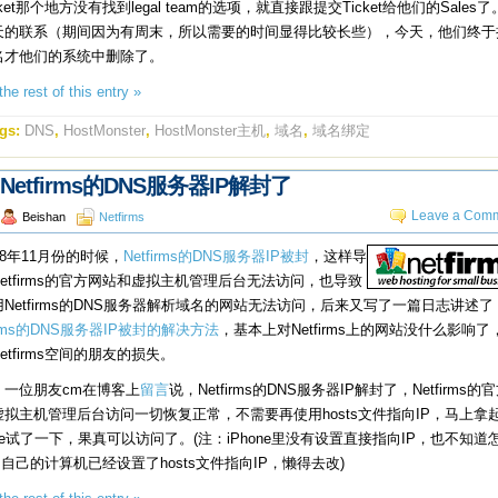
cket那个地方没有找到legal team的选项，就直接跟提交Ticket给他们的Sales
天的联系（期间因为有周末，所以需要的时间显得比较长些），今天，他们终于
名才他们的系统中删除了。
he rest of this entry »
gs:
DNS
,
HostMonster
,
HostMonster主机
,
域名
,
域名绑定
Netfirms的DNS服务器IP解封了
Leave a Comm
Beishan
Netfirms
08年11月份的时候，
Netfirms的DNS服务器IP被封
，这样导
etfirms的官方网站和虚拟主机管理后台无法访问，也导致
Netfirms的DNS服务器解析域名的网站无法访问，后来又写了一篇日志讲述了
firms的DNS服务器IP被封的解决方法
，基本上对Netfirms上的网站没什么影响了
etfirms空间的朋友的损失。
，一位朋友cm在博客上
留言
说，Netfirms的DNS服务器IP解封了，Netfirms的
虚拟主机管理后台访问一切恢复正常，不需要再使用hosts文件指向IP，马上拿
one试了一下，果真可以访问了。(注：iPhone里没有设置直接指向IP，也不知道
自己的计算机已经设置了hosts文件指向IP，懒得去改)