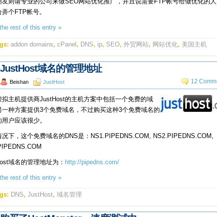
朋友则请专业的公司来做SEO网站优化推广，并且说需要FTP帐号给做优化的
给弄个FTP帐号。
he rest of this entry »
gs:
addon domains
,
cPanel
,
DNS
,
ip
,
SEO
,
外贸网站
,
网站优化
,
美国主机
JustHost域名的管理地址
12 Comme
Beishan
JustHost
拟主机提供商JustHost的主机方案中包括一个免费的域
另一种方案提供3个免费域名，不过购买这种3个免费域名的
的用户应该很少。
况下，这个免费域名的DNS是：NS1.PIPEDNS.COM, NS2.PIPEDNS.COM,
PIPEDNS.COM
tHost域名的管理地址为：
http://pipedns.com/
he rest of this entry »
gs:
DNS
,
JustHost
,
域名管理