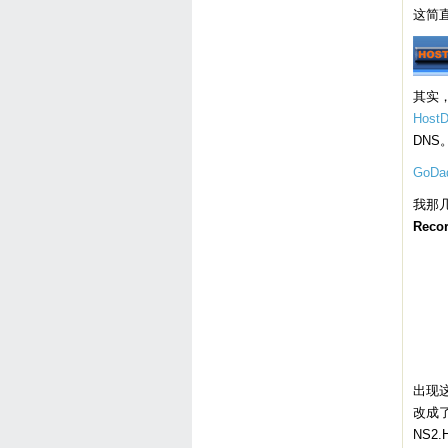
这简
其实，
Host
DNS
GoDa
我那
Reco
出现
改成了H
NS2