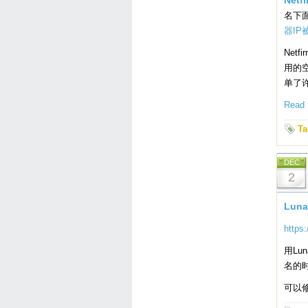
Netf
名下
器IP
Net
用的空
单了
Read t
Ta
DEC
2
Luna
https
用Lu
名的
可以