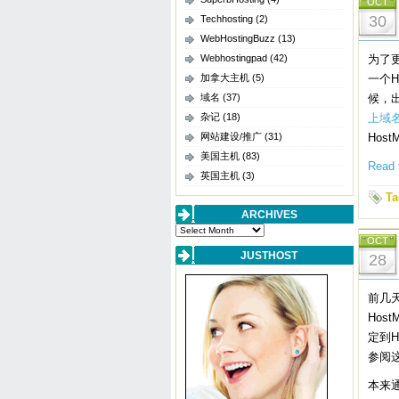
OCT
30
Techhosting
(2)
WebHostingBuzz
(13)
Webhostingpad
(42)
为了更
加拿大主机
(5)
一个H
域名
(37)
候，
杂记
(18)
上域
网站建设/推广
(31)
Host
美国主机
(83)
Read t
英国主机
(3)
Ta
ARCHIVES
Archives
OCT
JUSTHOST
28
前几天
Host
定到H
参阅
本来通过