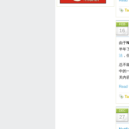
Read t
Ta
FEB
16
由于
N
半年
法
，
总不
中的
关内
Read t
Ta
DEC
27