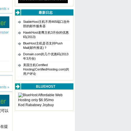
nts »
最新日志
StableHost主机不用465端口连外
部的邮件服务器
nster
HawkHost老鹰主机3月份的优惠
码(2013)
BlueHost主机是否支持Push
Mail(邮件推送)？
Domain.com的几个优惠码(2013
年3月份)
美国主机Certified
Hosting(CertifiedHosting.com)的
用户评论
BLUEHOST
nts »
Kod Rabatowy Joybuy
况可以
来在提