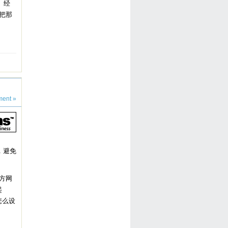
了。经
把那
ent »
，避免
官方网
起
怎么设