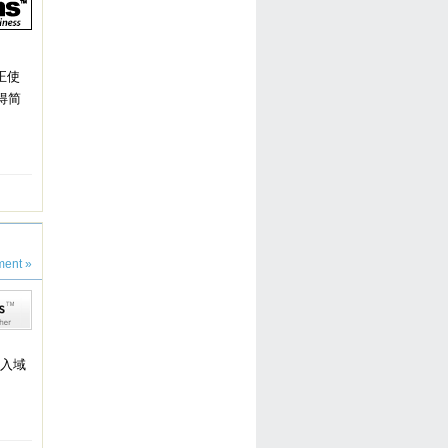
正使
得简
ent »
输入域