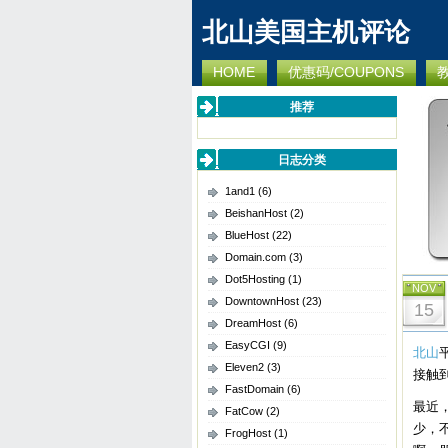
北山美国主机评论
HOME
优惠码/COUPONS
推荐
日志分类
1and1
(6)
BeishanHost
(2)
BlueHost
(22)
Domain.com
(3)
Dot5Hosting
(1)
NOV
DowntownHost
(23)
15
DreamHost
(6)
EasyCGI
(9)
北山
Eleven2
(3)
接触
FastDomain
(6)
最近
FatCow
(2)
少，
FrogHost
(1)