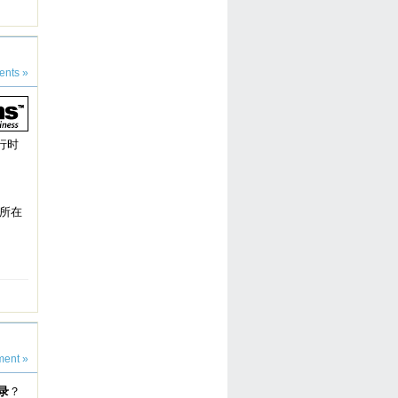
nts »
行时
所在
ent »
录
？