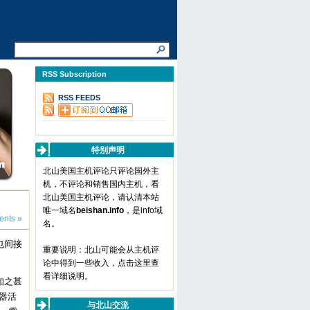
RSS Subscription
RSS FEEDS
特别声明
北山美国主机评论只评论国外主
机，不评论和销售国内主机，看
北山美国主机评论，请认清本站
唯一域名
beishan.info
，是info域
nts »
名。
也间接
重要说明：北山可能会从主机评
论中得到一些收入，
点击这里查
看详细说明
。
知之甚
器活
与北山交流