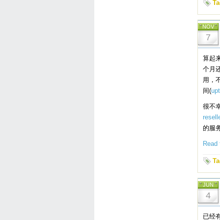
Ta
NOV
7
算起
个月
用，
间(
up
很不幸
resel
的服务
Read t
Ta
JUN
4
已经