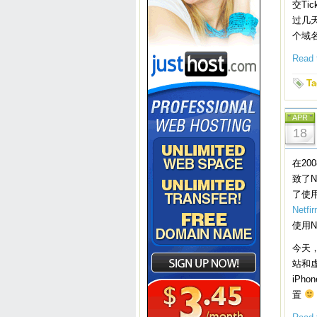
交Ti
过几
个域
Read t
Ta
APR
18
在20
致了N
了使用
Net
使用N
今天
站和
iPh
置