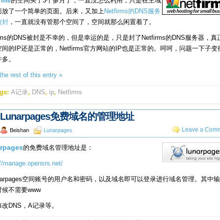
irms
的空间买了3个多月了，一直没怎么利用，只是在主域
面放了一个简单的页面。后来，又加上
Netfirms的DNS服务
被封
，一直就没有管那个空间了，空间就那么闲置着了。
firms的DNS被封是不幸的，但是幸运的是，只是封了Netfirms的DNS服务器，真
间的IP还是正常的，Netfirms官方网站的IP也是正常的。呵呵，问题一下子变
许多。
he rest of this entry »
gs:
A记录
,
DNS
,
ip
,
Netfirms
Lunarpages免费域名的管理地址
Leave a Comm
Beishan
Lunarpages
rpages
的免费域名管理地址是：
://manage.opensrs.net/
narpages空间账号的用户名和密码，以及域名即可以登录进行域名管理。其中
时候不需要www
修改DNS，A记录等。