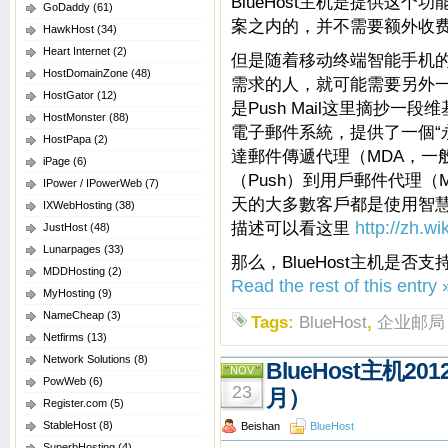
BlueHost主机是提供这
GoDaddy
(61)
案之内的，并不需要额外收
HawkHost
(34)
Heart Internet
(2)
但是随着移动终端智能手机
HostDomainZone
(48)
需求的人，就可能需要另外一种
HostGator
(12)
是Push Mail这里摘抄一段
HostMonster
(88)
電子郵件系統，提供了一個“
HostPapa
(2)
達郵件傳遞代理（MDA，一
iPage
(6)
（Push）到用戶郵件代理
IPower / IPowerWeb
(7)
天的大多數客戶都是使用智慧型手
IXWebHosting
(38)
描述可以看这里
http://zh.w
JustHost
(48)
Lunarpages
(33)
那么，BlueHost主机是否支持P
MDDHosting
(2)
Read the rest of this entry 
MyHosting
(9)
NameCheap
(3)
Tags:
BlueHost
,
企业邮局
Netfirms
(13)
Network Solutions
(8)
BlueHost主机2
NOV
PowWeb
(6)
23
月）
Register.com
(5)
StableHost
(8)
Beishan
BlueHost
SuperbHosting
(4)