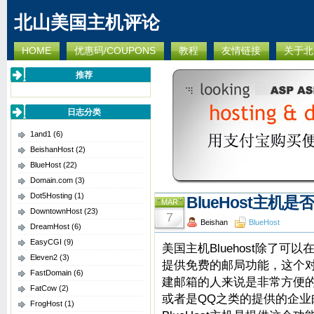
北山美国主机评论
HOME
优惠码/COUPONS
教程
友情链接
关于北
推荐
日志分类
1and1
(6)
BeishanHost
(2)
BlueHost
(22)
Domain.com
(3)
Dot5Hosting
(1)
BlueHost主机是否
MAR
DowntownHost
(23)
7
Beishan
BlueHost
DreamHost
(6)
EasyCGI
(9)
美国主机Bluehost除了可
Eleven2
(3)
提供免费的邮局功能，这个
FastDomain
(6)
建邮箱的人来说是非常方便的
FatCow
(2)
或者是QQ之类的提供的企
FrogHost
(1)