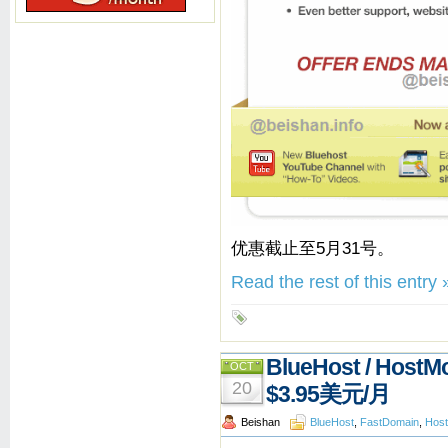
优惠截止至5月31号。
Read the rest of this entry 
BlueHost / Hos
OCT
20
$3.95美元/月
Beishan
BlueHost
,
FastDomain
,
Host