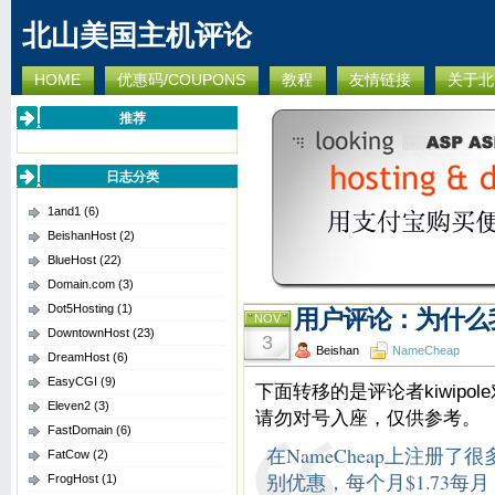
北山美国主机评论
HOME
优惠码/COUPONS
教程
友情链接
关于北
推荐
日志分类
1and1
(6)
BeishanHost
(2)
BlueHost
(22)
Domain.com
(3)
Dot5Hosting
(1)
用户评论：为什么我
NOV
DowntownHost
(23)
3
Beishan
NameCheap
DreamHost
(6)
EasyCGI
(9)
下面转移的是评论者kiwipol
Eleven2
(3)
请勿对号入座，仅供参考。
FastDomain
(6)
在NameCheap上注册
FatCow
(2)
别优惠，每个月$1.73
FrogHost
(1)