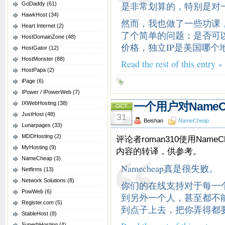
是非常划算的，特别是对
GoDaddy
(61)
HawkHost
(34)
然而，我也做了一些功课，
Heart Internet
(2)
了个简单的问题：是否可
HostDomainZone
(48)
价格，独立IP是美国哪个
HostGator
(12)
HostMonster
(88)
Read the rest of this entry »
HostPapa
(2)
iPage
(6)
IPower / IPowerWeb
(7)
IXWebHosting
(38)
一个用户对NameC
OCT
JustHost
(48)
31
Beishan
NameCheap
Lunarpages
(33)
MDDHosting
(2)
评论者roman310使用Na
MyHosting
(9)
内容的转译，供参考。
NameCheap
(3)
Namecheap真是很失败。
Netfirms
(13)
Network Solutions
(8)
你们的在线支持对于每一
PowWeb
(6)
到另外一个人，甚至都不
Register.com
(5)
到点子上去，把你弄得都
StableHost
(8)
SuperbHosting
(4)