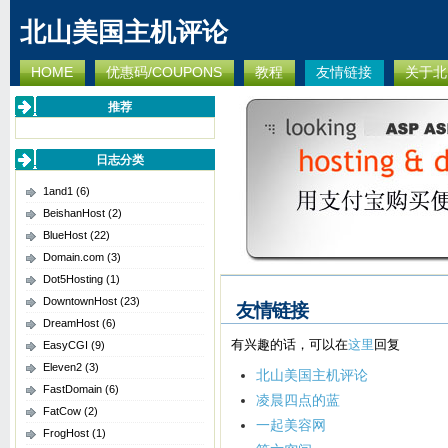
北山美国主机评论
HOME
优惠码/COUPONS
教程
友情链接
关于北
推荐
日志分类
1and1
(6)
BeishanHost
(2)
BlueHost
(22)
Domain.com
(3)
Dot5Hosting
(1)
DowntownHost
(23)
友情链接
DreamHost
(6)
有兴趣的话，可以在
这里
回复
EasyCGI
(9)
Eleven2
(3)
北山美国主机评论
FastDomain
(6)
凌晨四点的蓝
FatCow
(2)
一起美容网
FrogHost
(1)