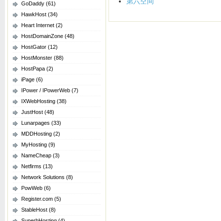
第六空间
GoDaddy
(61)
HawkHost
(34)
Heart Internet
(2)
HostDomainZone
(48)
HostGator
(12)
HostMonster
(88)
HostPapa
(2)
iPage
(6)
IPower / IPowerWeb
(7)
IXWebHosting
(38)
JustHost
(48)
Lunarpages
(33)
MDDHosting
(2)
MyHosting
(9)
NameCheap
(3)
Netfirms
(13)
Network Solutions
(8)
PowWeb
(6)
Register.com
(5)
StableHost
(8)
SuperbHosting
(4)