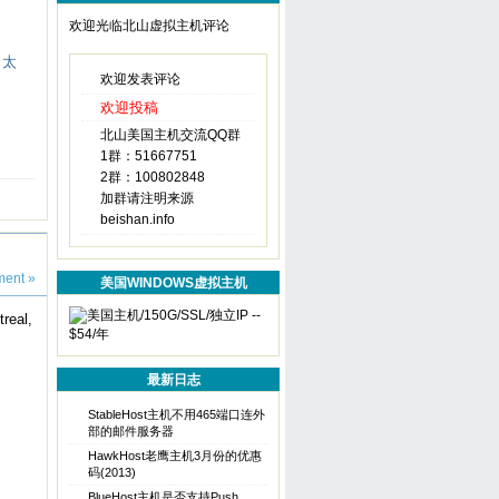
欢迎光临北山虚拟主机评论
了太
欢迎发表评论
欢迎投稿
北山美国主机交流QQ群
1群：51667751
2群：100802848
加群请注明来源
beishan.info
ent »
美国WINDOWS虚拟主机
al,
最新日志
StableHost主机不用465端口连外
部的邮件服务器
HawkHost老鹰主机3月份的优惠
码(2013)
BlueHost主机是否支持Push