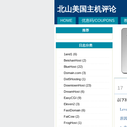
北山美国主机评论
HOME
优惠码/COUPONS
推荐
日志分类
1and1
(6)
BeishanHost
(2)
BlueHost
(22)
Domain.com
(3)
Dot5Hosting
(1)
JAN
DowntownHost
(23)
17
DreamHost
(6)
EasyCGI
(9)
以下
Eleven2
(3)
Le
FastDomain
(6)
FatCow
(2)
原
FrogHost
(1)