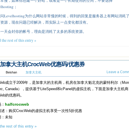
 非常慢，如果你想建一个好站，或者是一个长期使用的空间，不要选择
elhosting；
 当问Levelhosting为什么网站非常慢的时候，得到的回复是服务器上有网站消耗
的资源，现在问题已经解决，而实际上一点变化都没有。
 某一天会封你的帐号，理由是消耗了太多的系统资源。
 the rest of this entry »
加拿大主机CrocWeb优惠码/优惠券
Leave a Comm
Beishan
加拿大主机
cWeb成立于2009年，是加拿大的主机商，机房在加拿大魁北克的蒙特利尔（Montre
bec, Canada），提供基于LiteSpeed和cPanel的虚拟主机，下面是加拿大主机商
cWeb的优惠码。
码：
halfcrocweb
述：购买CrocWeb的虚拟主机享受一次性5折优惠
期：未知
he rest of this entry »