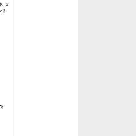
费。3
r 3
原价