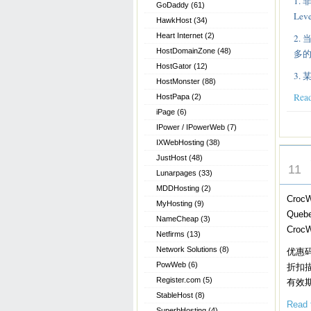
1.
GoDaddy
(61)
Lev
HawkHost
(34)
Heart Internet
(2)
2.
HostDomainZone
(48)
多
HostGator
(12)
3.
HostMonster
(88)
Read
HostPapa
(2)
iPage
(6)
IPower / IPowerWeb
(7)
IXWebHosting
(38)
JAN
JustHost
(48)
11
Lunarpages
(33)
MDDHosting
(2)
Cro
MyHosting
(9)
Que
NameCheap
(3)
Cro
Netfirms
(13)
Network Solutions
(8)
优惠
PowWeb
(6)
折扣描
Register.com
(5)
有效
StableHost
(8)
Read t
SuperbHosting
(4)