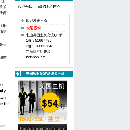
%保
致的
欢迎光临北山虚拟主机评论
任何
欢迎发表评论
注册
欢迎投稿
强制
北山美国主机交流QQ群
1群：51667751
著品
2群：100802848
加群请注明来源
beishan.info
拥有
美国WINDOWS虚拟主机
on
ully
tain
or the
edit