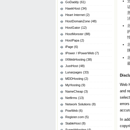
GoDaddy
(61)
HawkHost
(34)
Heart Internet
(2)
HostDomainZone
(48)
HostGator
(12)
HostMonster
(88)
HostPapa
(2)
iPage
(6)
IPower / IPowerWeb
(7)
IXWebHosting
(38)
JustHost
(48)
Lunarpages
(33)
Discl
MDDHosting
(2)
Web H
MyHosting
(9)
and r
NameCheap
(3)
select
Netfirms
(13)
errors
Network Solutions
(8)
accura
PowWeb
(6)
Register.com
(5)
In add
StableHost
(8)
copyri
SuperbHosting
(4)