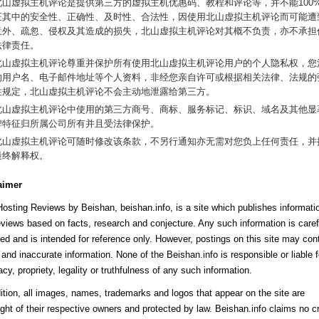
北山虚拟主机评论是提供第三方的虚拟主机优惠码、教程和评论等，并不能100
证其中的安全性、正确性、及时性、合法性，因使用北山虚拟主机评论而可能遭
意外、疏忽、侵权及其造成的损失，北山虚拟主机评论对其概不负责，亦不承担
法律责任。
北山虚拟主机评论尊重并保护所有使用北山虚拟主机评论用户的个人隐私权，您
的用户名、电子邮件地址等个人资料，非经您亲自许可或根据相关法律、法规的
性规定，北山虚拟主机评论不会主动地泄露给第三方。
北山虚拟主机评论中使用的第三方商号、商标、服务标记、标识、域名及其他显
牌特征归所属公司所有并且受法律保护。
北山虚拟主机评论可随时修改该条款，不另行通知亦无需对您负上任何责任，并
最终解释权。
aimer
osting Reviews by Beishan, beishan.info, is a site which publishes informati
eviews based on facts, research and conjecture. Any such information is caref
ed and is intended for reference only. However, postings on this site may con
 and inaccurate information. None of the Beishan.info is responsible or liable f
cy, propriety, legality or truthfulness of any such information.
ition, all images, names, trademarks and logos that appear on the site are
ght of their respective owners and protected by law. Beishan.info claims no cr