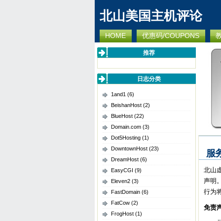
北山美国主机评论
HOME
优惠码/COUPONS
推荐
日志分类
1and1
(6)
BeishanHost
(2)
BlueHost
(22)
Domain.com
(3)
Dot5Hosting
(1)
DowntownHost
(23)
服
DreamHost
(6)
北山
EasyCGI
(9)
声明
Eleven2
(3)
行为
FastDomain
(6)
FatCow
(2)
免责
FrogHost
(1)