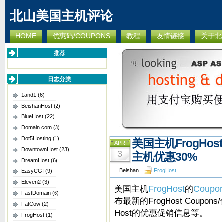
北山美国主机评论
HOME
优惠码/COUPONS
教程
友情链接
关于北
推荐
日志分类
1and1
(6)
BeishanHost
(2)
BlueHost
(22)
Domain.com
(3)
Dot5Hosting
(1)
美国主机FrogHost 
APR
DowntownHost
(23)
3
主机优惠30%
DreamHost
(6)
Beishan
FrogHost
EasyCGI
(9)
Eleven2
(3)
美国主机
FrogHost
的
Coupo
FastDomain
(6)
布最新的FrogHost Coupon
FatCow
(2)
Host的优惠促销信息等。
FrogHost
(1)