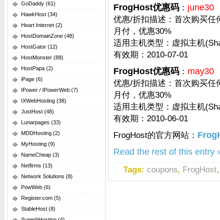
GoDaddy
(61)
FrogHost优惠码
：
june30
HawkHost
(34)
优惠/折扣描述：首次购买任何
Heart Internet
(2)
月付，优惠30%
HostDomainZone
(48)
适用主机类型：虚拟主机(Shared
HostGator
(12)
有效期：2010-07-01
HostMonster
(88)
HostPapa
(2)
FrogHost优惠码
：
may30
iPage
(6)
优惠/折扣描述：首次购买任何
IPower / IPowerWeb
(7)
月付，优惠30%
IXWebHosting
(38)
适用主机类型：虚拟主机(Shared
JustHost
(48)
有效期：2010-06-01
Lunarpages
(33)
MDDHosting
(2)
FrogHost的官方网站：
Frog
MyHosting
(9)
Read the rest of this entry 
NameCheap
(3)
Netfirms
(13)
Tags:
coupons
,
FrogHost
Network Solutions
(8)
PowWeb
(6)
Register.com
(5)
StableHost
(8)
SuperbHosting
(4)