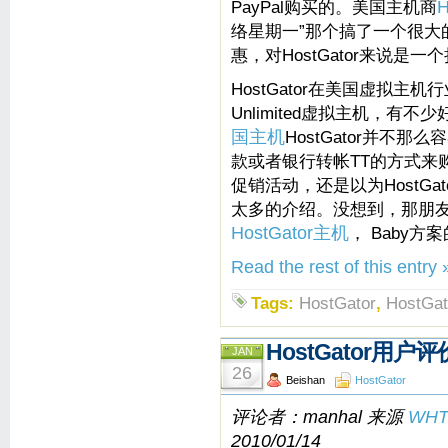
PayPal购买的。美国主机商
H
络星期一”那个搞了一个很大的
惠，对HostGator来说是
HostGator在美国虚拟
Unlimited虚拟主机，
国主机
HostGator并不那
款或者银行转帐TT的方式来购买
促销活动，还是以为HostGat
太多的介绍。没想到，那朋友很
HostGator主机
， Baby方
Read the rest of this entry 
Tags:
HostGator
,
HostGa
HostGator用户
JAN
26
Beishan
HostGator
评论者：manhal 来源
WH
2010/01/14