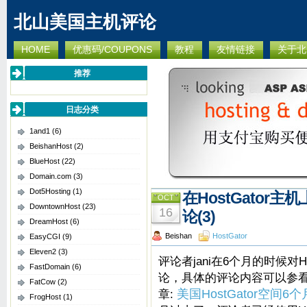
北山美国主机评论
HOME
优惠码/COUPONS
教程
友情链接
关于北
推荐
日志分类
1and1
(6)
BeishanHost
(2)
BlueHost
(22)
Domain.com
(3)
Dot5Hosting
(1)
在HostGator
OCT
DowntownHost
(23)
16
论(3)
DreamHost
(6)
Beishan
HostGator
EasyCGI
(9)
Eleven2
(3)
评论者jani在6个月的时候对Ho
FastDomain
(6)
论，具体的评论内容可以参
FatCow
(2)
章:
美国HostGator空间
FrogHost
(1)