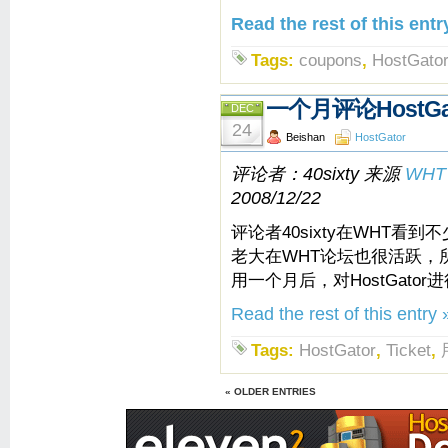
Read the rest of this entr
Tags:
coupons
,
HostGato
一个月评论HostGa
DEC
24
Beishan
HostGator
评论者：40sixty 来源
WHT
2008/12/22
评论者40sixty在WHT看到不
老大在WHT论坛也很活跃，所以
用一个月后，对HostGato
Read the rest of this entry 
Tags:
HostGator
,
Ticket
,
« OLDER ENTRIES