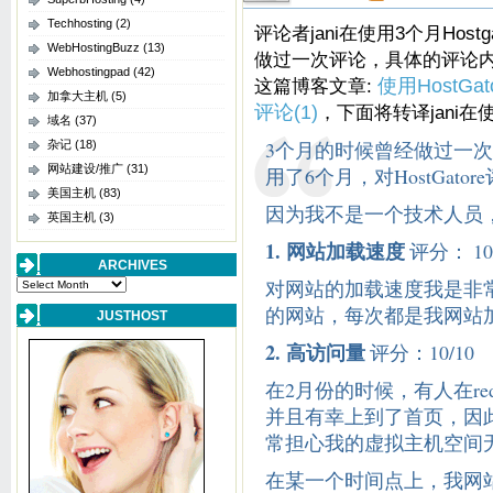
Techhosting
(2)
评论者jani在使用3个月Host
WebHostingBuzz
(13)
做过一次评论，具体的评论
Webhostingpad
(42)
这篇博客文章:
使用HostG
加拿大主机
(5)
评论(1)
，下面将转译jani
域名
(37)
3个月的时候曾经做过一
杂记
(18)
网站建设/推广
(31)
用了6个月，对HostGato
美国主机
(83)
因为我不是一个技术人员
英国主机
(3)
1. 网站加载速度
评分： 10
ARCHIVES
对网站的加载速度我是非
Archives
的网站，每次都是我网站
JUSTHOST
2. 高访问量
评分：10/10
在2月份的时候，有人在red
并且有幸上到了首页，因
常担心我的虚拟主机空间
在某一个时间点上，我网站