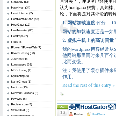
月过去了，评论者已经使用Ho
GoDaddy
(61)
认为hostgator很赞，真知棒
HawkHost
(34)
论，下面将是对其评论的转
Heart Internet
(2)
HostDomainZone
(48)
1. 网站加载速度
评分： 10
HostGator
(12)
网站的加载速度还是一如
HostMonster
(88)
HostPapa
(2)
2. 虚拟主机上的高访问量
iPage
(6)
IPower / IPowerWeb
(7)
我的wordpress博客经常从Stum
IXWebHosting
(38)
他网站那里同时来几百个
JustHost
(48)
此而变慢。
Lunarpages
(33)
注：我使用了缓存插件来
MDDHosting
(2)
作用。
MyHosting
(9)
NameCheap
(3)
Read the rest of this entry »
Netfirms
(13)
Network Solutions
(8)
PowWeb
(6)
Register.com
(5)
美国HostGato
OCT
StableHost
(8)
13
Beishan
HostGator
SuperbHosting
(4)