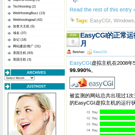
Techhosting
(2)
Read the rest of this entry 
WebHostingBuzz
(13)
Tags:
EasyCGI
,
Windo
Webhostingpad
(42)
加拿大主机
(5)
域名
(37)
EasyCGI的正常运
JUN
杂记
(18)
8
月
网站建设/推广
(31)
Beishan
EasyCGI
美国主机
(83)
英国主机
(3)
EasyCGI
虚拟主机在2008年
99.990%
。
ARCHIVES
Archives
JUSTHOST
被监测的网站总共出现过1次
的EasyCGI虚拟主机的运行