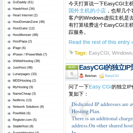
GoDaddy
(61)
今天打算说一下EasyCGI
HawkHost
(34)
国外主机的小店
，也帮几个客
Heart Internet
(2)
客户的Windows虚拟主机
HostDomainZone
(48)
有打算续费这个EasyCGI主
HostGator
(12)
踪服务。
HostMonster
(88)
Read the rest of this entry 
HostPapa
(2)
iPage
(6)
Tags:
EasyCGI
,
Windo
IPower / IPowerWeb
(7)
IXWebHosting
(38)
EasyCGI的独立
AUG
JustHost
(48)
6
Lunarpages
(33)
Beishan
EasyCGI
MDDHosting
(2)
问了一下
Easy CGI
的独立IP
MyHosting
(9)
复如下：
NameCheap
(3)
Netfirms
(13)
Dedicated IP addresses are 
Network Solutions
(8)
Hosting Plan.
PowWeb
(6)
There is an additional charge
Register.com
(5)
address.On other shared host
StableHost
(8)
Ip.
SuperbHosting
(4)