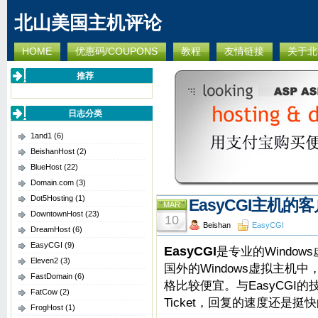
北山美国主机评论
HOME
优惠码/COUPONS
教程
友情链接
关于北
推荐
日志分类
1and1
(6)
BeishanHost
(2)
BlueHost
(22)
Domain.com
(3)
Dot5Hosting
(1)
EasyCGI主机
MAR
DowntownHost
(23)
10
Beishan
EasyCGI
DreamHost
(6)
EasyCGI
(9)
EasyCGI
是专业的Windo
Eleven2
(3)
国外的Windows虚拟主机中，
FastDomain
(6)
格比较便宜。与EasyCGI
FatCow
(2)
Ticket，回复的速度还是挺
FrogHost
(1)