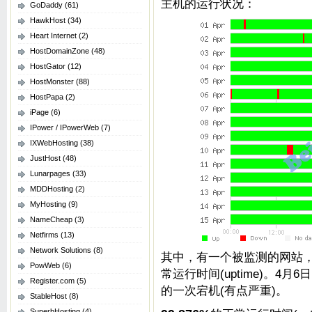
主机的运行状况：
GoDaddy
(61)
HawkHost
(34)
Heart Internet
(2)
HostDomainZone
(48)
HostGator
(12)
HostMonster
(88)
HostPapa
(2)
iPage
(6)
IPower / IPowerWeb
(7)
IXWebHosting
(38)
JustHost
(48)
Lunarpages
(33)
MDDHosting
(2)
MyHosting
(9)
NameCheap
(3)
Netfirms
(13)
Network Solutions
(8)
其中，有一个被监测的网站，红
PowWeb
(6)
常运行时间(uptime)。4
Register.com
(5)
的一次宕机(有点严重)。
StableHost
(8)
SuperbHosting
(4)