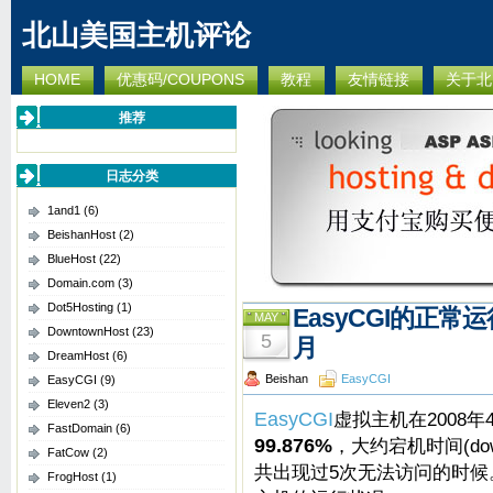
北山美国主机评论
HOME
优惠码/COUPONS
教程
友情链接
关于北
推荐
日志分类
1and1
(6)
BeishanHost
(2)
BlueHost
(22)
Domain.com
(3)
Dot5Hosting
(1)
EasyCGI的正常运
MAY
DowntownHost
(23)
5
月
DreamHost
(6)
Beishan
EasyCGI
EasyCGI
(9)
Eleven2
(3)
EasyCGI
虚拟主机在2008年
FastDomain
(6)
99.876%
，大约宕机时间(do
FatCow
(2)
共出现过5次无法访问的时候。下
FrogHost
(1)