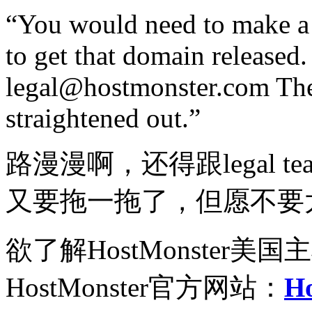
“You would need to make a 
to get that domain released.
legal@hostmonster.com They
straightened out.”
路漫漫啊，还得跟legal te
又要拖一拖了，但愿不要
欲了解HostMonste
HostMonster官方网站：
Ho