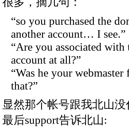
很多，摘几句：
“so you purchased the dom
another account… I see.”
“Are you associated with 
account at all?”
“Was he your webmaster fo
that?”
显然那个帐号跟我北山没什
最后support告诉北山: