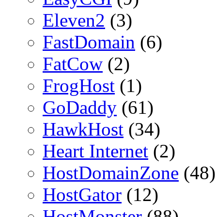
Eleven2
(3)
FastDomain
(6)
FatCow
(2)
FrogHost
(1)
GoDaddy
(61)
HawkHost
(34)
Heart Internet
(2)
HostDomainZone
(48)
HostGator
(12)
HostMonster
(88)