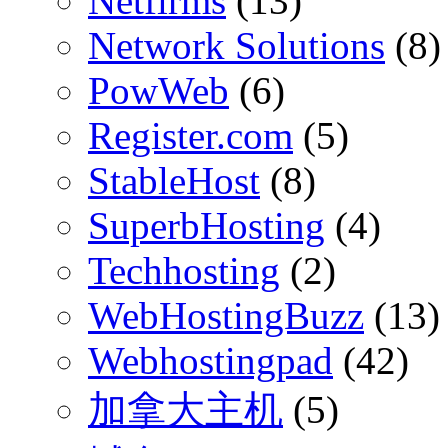
Netfirms
(13)
Network Solutions
(8)
PowWeb
(6)
Register.com
(5)
StableHost
(8)
SuperbHosting
(4)
Techhosting
(2)
WebHostingBuzz
(13)
Webhostingpad
(42)
加拿大主机
(5)