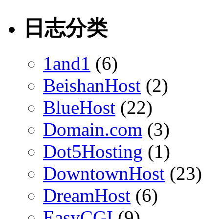
日志分类
1and1
(6)
BeishanHost
(2)
BlueHost
(22)
Domain.com
(3)
Dot5Hosting
(1)
DowntownHost
(23)
DreamHost
(6)
EasyCGI
(9)