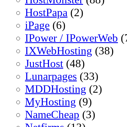
HostPapa
(2)
iPage
(6)
IPower / IPowerWeb
(
IXWebHosting
(38)
JustHost
(48)
Lunarpages
(33)
MDDHosting
(2)
MyHosting
(9)
NameCheap
(3)