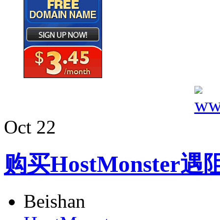
Oct
22
购买HostMonster遇
Beishan