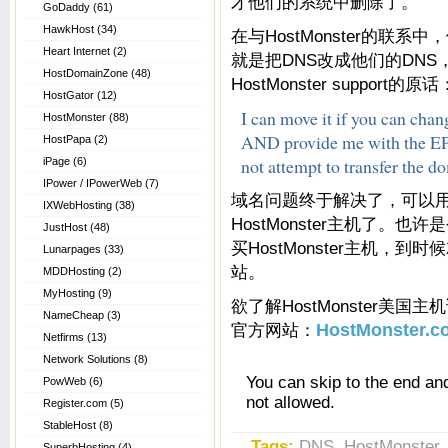
才他们的系统中删除了。
GoDaddy
(61)
HawkHost
(34)
在与HostMonster的联
Heart Internet
(2)
就是把DNS改成他们的DNS，
HostDomainZone
(48)
HostMonster support的原话
HostGator
(12)
I can move it if you can cha
HostMonster
(88)
AND provide me with the EPP 
HostPapa
(2)
not attempt to transfer the d
iPage
(6)
IPower / IPowerWeb
(7)
域名问题终于解决了，可以用域名re
IXWebHosting
(38)
HostMonster主机了。
JustHost
(48)
买HostMonster主机，到时
Lunarpages
(33)
站。
MDDHosting
(2)
MyHosting
(9)
欲了解HostMonster美国主
NameCheap
(3)
官方网站：
HostMonster.c
Netfirms
(13)
Network Solutions
(8)
You can skip to the end an
PowWeb
(6)
not allowed.
Register.com
(5)
StableHost
(8)
Tags:
DNS
,
HostMonster
SuperbHosting
(4)