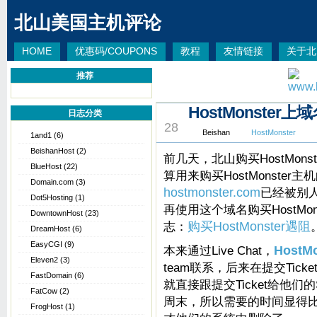
北山美国主机评论
HOME
优惠码/COUPONS
教程
友情链接
关于北
推荐
HostMonster
OCT
日志分类
28
Beishan
HostMonster
1and1
(6)
BeishanHost
(2)
前几天，北山购买HostMons
BlueHost
(22)
算用来购买HostMonster主
Domain.com
(3)
hostmonster.com
已经被别人
Dot5Hosting
(1)
再使用这个域名购买HostMo
DowntownHost
(23)
志：
购买HostMonster遇阻
DreamHost
(6)
EasyCGI
(9)
本来通过Live Chat，
HostMo
Eleven2
(3)
team联系，后来在提交Ticke
FastDomain
(6)
就直接跟提交Ticket给他们
FatCow
(2)
周末，所以需要的时间显得
FrogHost
(1)