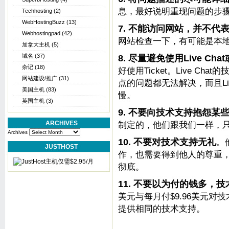
息，最好说明重现问题的步
Techhosting
(2)
WebHostingBuzz
(13)
7. 不能访问网站，并不代
Webhostingpad
(42)
网站检查一下，有可能是本
加拿大主机
(5)
域名
(37)
8. 尽量避免使用Live Ch
杂记
(18)
好使用Ticket。Live C
网站建设/推广
(31)
点的问题都无法解决，而且Li
美国主机
(83)
慢。
英国主机
(3)
9. 不要向技术支持抱怨某
ARCHIVES
制定的，他们跟我们一样，
Archives
10. 不要对技术支持无礼
。
JUSTHOST
作，也需要得到他人的尊重
彻底。
11. 不要以为付的钱多，
美元与每月付$9.96美元
提供相同的技术支持。