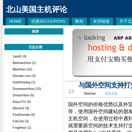
北山美国主机评论
HOME
优惠码/COUPONS
教程
友情链接
关于北
推荐
日志分类
1and1
(6)
BeishanHost
(2)
BlueHost
(22)
Domain.com
(3)
Dot5Hosting
(1)
与国外空间支持打
DEC
DowntownHost
(23)
23
Beishan
美国主机
DreamHost
(6)
EasyCGI
(9)
国外空间的价格优势以及外
Eleven2
(3)
等，使用国外空间建站的朋
FastDomain
(6)
主机空间，在使用过程中遇
FatCow
(2)
就需要跟空间的技术支持打
FrogHost
(1)