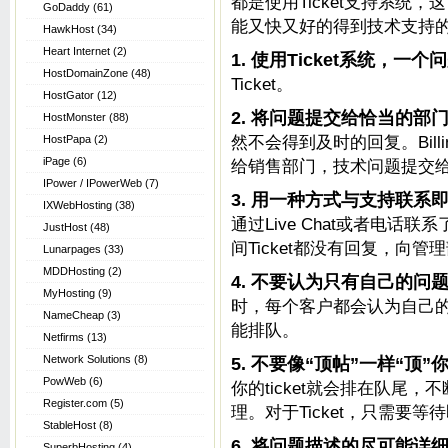
都是使用Ticket支持系统
GoDaddy
(61)
能又快又好的得到技术支持的
HawkHost
(34)
Heart Internet
(2)
1.
使用Ticket系统，一个问
HostDomainZone
(48)
Ticket。
HostGator
(12)
2. 将问题提交给恰当的部
HostMonster
(88)
然不会得到及时的回复。Billi
HostPapa
(2)
iPage
(6)
给销售部门，技术问题提交
IPower / IPowerWeb
(7)
3. 用一种方式与支持联系
IXWebHosting
(38)
通过Live Chat或者电
JustHost
(48)
间Ticket都没有回复，向管
Lunarpages
(33)
MDDHosting
(2)
4. 不要认为只有自己的问
MyHosting
(9)
时，每个客户都会认为自己
NameCheap
(3)
能排队。
Netfirms
(13)
Network Solutions
(8)
5. 不要像“顶帖”一样“顶”你的
PowWeb
(6)
你的ticket就会排在队尾，不断
Register.com
(5)
理。对于Ticket，只需要等
StableHost
(8)
6. 将问题描述的尽可能详
SuperbHosting
(4)