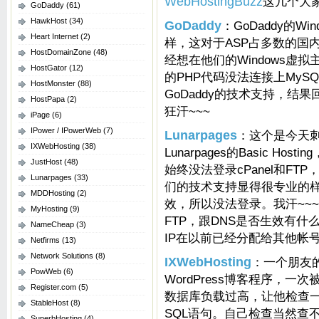
WebHostingBuzz
这几个大
GoDaddy
(61)
HawkHost
(34)
GoDaddy
：GoDaddy的W
Heart Internet
(2)
样，这对于ASP占多数的国
HostDomainZone
(48)
经想在他们的Windows虚拟
HostGator
(12)
的PHP代码没法连接上MySQ
HostMonster
(88)
GoDaddy的技术支持，结果
HostPapa
(2)
狂汗~~~
iPage
(6)
IPower / IPowerWeb
(7)
Lunarpages
：这个是今天
IXWebHosting
(38)
Lunarpages的Basic H
JustHost
(48)
始终没法登录cPanel和FTP
Lunarpages
(33)
们的技术支持显得很专业的样
MDDHosting
(2)
效，所以没法登录。我汗~~~
MyHosting
(9)
FTP，跟DNS是否生效有
NameCheap
(3)
IP在以前已经分配给其他帐
Netfirms
(13)
Network Solutions
(8)
IXWebHosting
：一个朋友的
PowWeb
(6)
WordPress博客程序，一次
Register.com
(5)
数据库负载过高，让他检查
StableHost
(8)
SQL语句。自己检查当然查
SuperbHosting
(4)