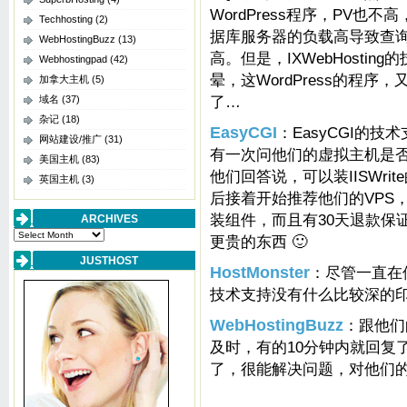
WordPress程序，PV
Techhosting
(2)
据库服务器的负载高导致查
WebHostingBuzz
(13)
高。但是，IXWebHosti
Webhostingpad
(42)
晕，这WordPress的程序
加拿大主机
(5)
了…
域名
(37)
杂记
(18)
EasyCGI
：EasyCGI的
网站建设/推广
(31)
有一次问他们的虚拟主机是否
美国主机
(83)
他们回答说，可以装IISWri
英国主机
(3)
后接着开始推荐他们的VPS
装组件，而且有30天退款保
ARCHIVES
Archives
更贵的东西 🙂
JUSTHOST
HostMonster
：尽管一直在使
技术支持没有什么比较深的
WebHostingBuzz
：跟他们
及时，有的10分钟内就回复
了，很能解决问题，对他们