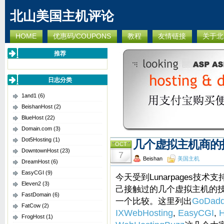
北山美国主机评论
HOME
优惠码/COUPONS
教程
友情链接
关于北
推荐
日志分类
1and1
(6)
BeishanHost
(2)
BlueHost
(22)
Domain.com
(3)
Dot5Hosting
(1)
几个虚拟主机商的
OCT
DowntownHost
(23)
7
Beishan
美国主机
DreamHost
(6)
EasyCGI
(9)
今天受到Lunarpages技
Eleven2
(3)
己接触过的几个虚拟主机的
FastDomain
(6)
一个比较。这里列出
GoDad
FatCow
(2)
IXWebHosting
,
EasyCGI
,
H
FrogHost
(1)