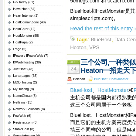
50megs.com 和 0catch
GoDaddy
(61)
HawkHost
(34)
BlueHost和HostMons
Heart Internet
(2)
simplescripts.com)。
HostDomainZone
(48)
Read the rest of this entry 
HostGator
(12)
HostMonster
(88)
Tags:
BlueHost
,
Data Cen
HostPapa
(2)
Heaton
,
VPS
iPage
(6)
IPower / IPowerWeb
(7)
三个公司,一种类似
JUL
IXWebHosting
(38)
24
Heaton一招走天
JustHost
(48)
Lunarpages
(33)
Beishan
BlueHost
,
HostMonster
MDDHosting
(2)
MyHosting
(9)
BlueHost
、
HostMonster
和
NameCheap
(3)
主机公司都是国内都很熟悉
Netfirms
(13)
这三个公司同属于一个老板
Network Solutions
(8)
BlueHost、HostMonst
PowWeb
(6)
而且它们的主机方案高度类似。一
Register.com
(5)
搞三个同样的公司，但是Matt
StableHost
(8)
SuperbHosting
(4)