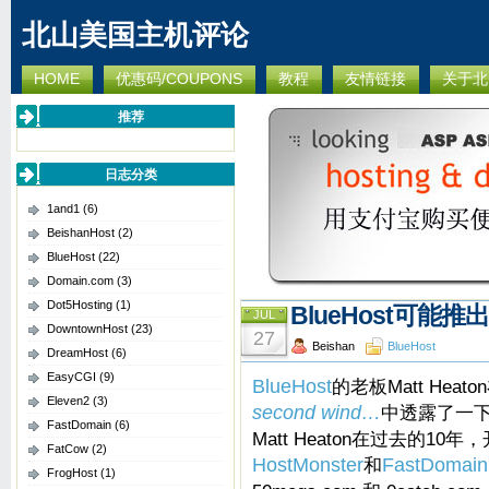
北山美国主机评论
HOME
优惠码/COUPONS
教程
友情链接
关于北
推荐
日志分类
1and1
(6)
BeishanHost
(2)
BlueHost
(22)
Domain.com
(3)
Dot5Hosting
(1)
BlueHost可能推出
JUL
DowntownHost
(23)
27
Beishan
BlueHost
DreamHost
(6)
EasyCGI
(9)
BlueHost
的老板Matt Heat
Eleven2
(3)
second wind…
中透露了一
FastDomain
(6)
Matt Heaton在过去的1
FatCow
(2)
HostMonster
和
FastDomain
FrogHost
(1)