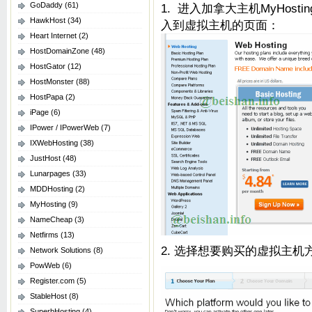
GoDaddy
(61)
1. 进入加拿大主机MyHost
HawkHost
(34)
入到虚拟主机的页面：
Heart Internet
(2)
HostDomainZone
(48)
HostGator
(12)
HostMonster
(88)
HostPapa
(2)
iPage
(6)
IPower / IPowerWeb
(7)
IXWebHosting
(38)
JustHost
(48)
Lunarpages
(33)
MDDHosting
(2)
MyHosting
(9)
NameCheap
(3)
Netfirms
(13)
2. 选择想要购买的虚拟主机方案，
Network Solutions
(8)
PowWeb
(6)
Register.com
(5)
StableHost
(8)
SuperbHosting
(4)