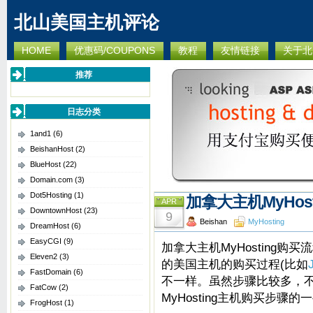
北山美国主机评论
HOME
优惠码/COUPONS
教程
友情链接
关于北
推荐
日志分类
1and1
(6)
BeishanHost
(2)
BlueHost
(22)
Domain.com
(3)
Dot5Hosting
(1)
加拿大主机MyHos
APR
DowntownHost
(23)
9
Beishan
MyHosting
DreamHost
(6)
EasyCGI
(9)
加拿大主机MyHosting购
Eleven2
(3)
的美国主机的购买过程(比如
FastDomain
(6)
不一样。虽然步骤比较多，
FatCow
(2)
MyHosting主机购买步骤的
FrogHost
(1)