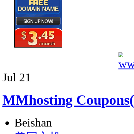
Jul
21
MMhosting Coupo
Beishan