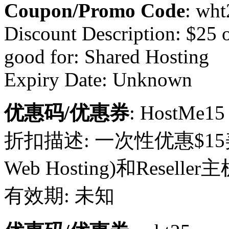
Coupon/Promo Code
: wht
Discount Description: $25 
good for: Shared Hosting
Expiry Date: Unknown
优惠码/优惠券
: HostMe15
折扣描述: 一次性优惠$15
Web Hosting)和Reseller主机(
有效期: 未知