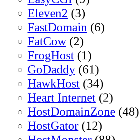
Eleven2
(3)
FastDomain
(6)
FatCow
(2)
FrogHost
(1)
GoDaddy
(61)
HawkHost
(34)
Heart Internet
(2)
HostDomainZone
(48)
HostGator
(12)
HostMonster
(88)