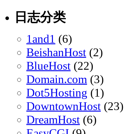
日志分类
1and1
(6)
BeishanHost
(2)
BlueHost
(22)
Domain.com
(3)
Dot5Hosting
(1)
DowntownHost
(23)
DreamHost
(6)
EasyCGI
(9)