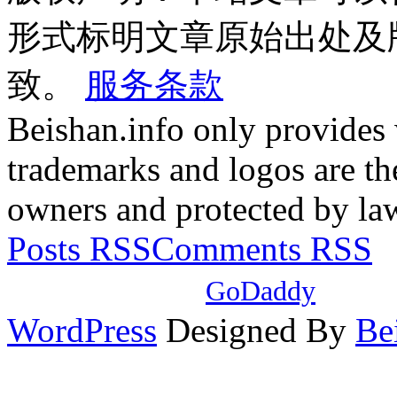
形式标明文章原始出处及
致。
服务条款
Beishan.info only provides
trademarks and logos are the
owners and protected by la
Posts RSS
Comments RSS
本站域名注册自
GoDaddy
，使
WordPress
Designed By
Be