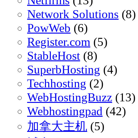
Netfirms
(13)
Network Solutions
(8)
PowWeb
(6)
Register.com
(5)
StableHost
(8)
SuperbHosting
(4)
Techhosting
(2)
WebHostingBuzz
(13)
Webhostingpad
(42)
加拿大主机
(5)