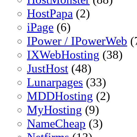
HostPapa
(2)
iPage
(6)
IPower / IPowerWeb
(
IXWebHosting
(38)
JustHost
(48)
Lunarpages
(33)
MDDHosting
(2)
MyHosting
(9)
NameCheap
(3)