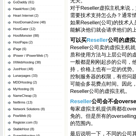
无关。
GoDaddy
(61)
对于Reseller虚拟主机来说，
HawkHost
(34)
需要技术支持怎么办？通常情况下
Heart Internet
(2)
如果Reseller(公司)的
HostDomainZone
(48)
能解决他们就会请求他们的
HostGator
(12)
HostMonster
(88)
可以买
Reseller
公司的虚拟
HostPapa
(2)
Reseller公司卖的虚拟
iPage
(6)
质和使用方法与上层公司的虚拟
IPower / IPowerWeb
(7)
一般都是刚刚起步的公司，
IXWebHosting
(38)
持，价格上也有一定的优势
JustHost
(48)
控制服务器的权限，有些问
Lunarpages
(33)
MDDHosting
(2)
可能会多花费点时间。因此
MyHosting
(9)
Reseller公司的虚拟主机。
NameCheap
(3)
Reseller
公司会不会overse
Netfirms
(13)
每家虚拟主机提供商都在over
Network Solutions
(8)
免的。但是所有的overselli
PowWeb
(6)
的范围内。
Register.com
(5)
StableHost
(8)
最后说明一下，不同的公司
SuperbHosting
(4)