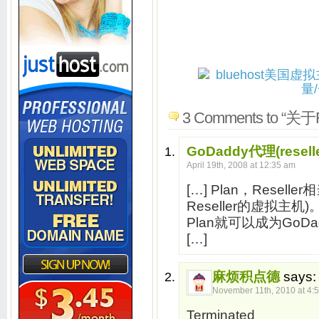
3 Comments to “关
GoDaddy代理(rese
April 19th, 2008 at 12:35 am
[…] Plan，Rese
Reseller的虚拟主机)
Plan就可以成为GoDadd
[…]
麻烦积点德
says:
November 11th, 2010 at 4:
Terminated