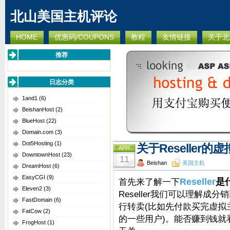
北山美国主机评论
HOME
优惠码/COUPONS
教程
友情链接
关于北
推荐
日志分类
1and1
(6)
BeishanHost
(2)
BlueHost
(22)
Domain.com
(3)
Dot5Hosting
(1)
关于Reseller的
APR
DowntownHost
(23)
11
Beishan
美国主机
DreamHost
(6)
EasyCGI
(9)
首先来了解一下
Reseller
是
Eleven2
(3)
Reseller我们可以理解
FastDomain
(6)
行转卖(比如先付款买完虚拟
FatCow
(2)
的一些用户)。能否赚到钱就
FrogHost
(1)