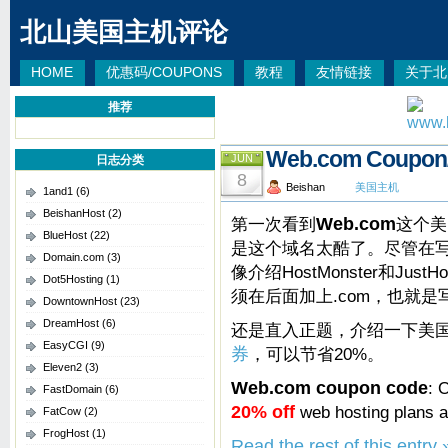
北山美国主机评论
HOME
优惠码/COUPONS
教程
友情链接
关于北
推荐
Web.com Coup
JUN
日志分类
8
Beishan
美国主机
1and1
(6)
BeishanHost
(2)
第一次看到
Web.com
这个美
BlueHost
(22)
是这个域名太酷了。尽管在
Domain.com
(3)
像介绍HostMonster和J
Dot5Hosting
(1)
须在后面加上.com，也就是写
DowntownHost
(23)
DreamHost
(6)
还是直入正题，介绍一下美国主
EasyCGI
(9)
券
，可以节省20%。
Eleven2
(3)
Web.com coupon code
: 
FastDomain
(6)
20% off
web hosting plans 
FatCow
(2)
FrogHost
(1)
Read the rest of this entry 