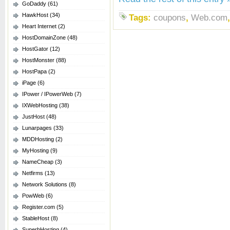
GoDaddy
(61)
HawkHost
(34)
Tags:
coupons
,
Web.com
Heart Internet
(2)
HostDomainZone
(48)
HostGator
(12)
HostMonster
(88)
HostPapa
(2)
iPage
(6)
IPower / IPowerWeb
(7)
IXWebHosting
(38)
JustHost
(48)
Lunarpages
(33)
MDDHosting
(2)
MyHosting
(9)
NameCheap
(3)
Netfirms
(13)
Network Solutions
(8)
PowWeb
(6)
Register.com
(5)
StableHost
(8)
SuperbHosting
(4)