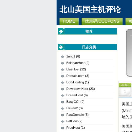
北山美国主机评论
HOME
优惠码/COUPONS
推荐
日志分类
1and1
(6)
BeishanHost
(2)
BlueHost
(22)
Domain.com
(3)
Dot5Hosting
(1)
AUG
DowntownHost
(23)
1
DreamHost
(6)
EasyCGI
(9)
美国
Eleven2
(3)
(Unl
FastDomain
(6)
址的
FatCow
(2)
美国
FrogHost
(1)