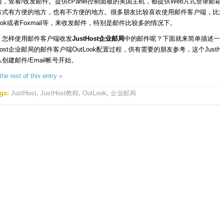
，查看/收发邮件。提供cPanel控制面板的美国主机，都提供Web方式登录邮
b方式有方便的地方，也有不方便的地方。很多朋友比较喜欢使用邮件客户端，比
Look或者Foxmail等，来收发邮件，特别是邮件比较多的情况下。
，怎样使用邮件客户端收发
JustHost企业邮局
中的邮件呢？下面就来简单描述一
tHost企业邮局的邮件客户端OutLook配置过程，供有需要的朋友参考，这个JustH
创建邮件/Email帐号开始。
he rest of this entry »
gs:
JustHost
,
JustHost教程
,
OutLook
,
企业邮局