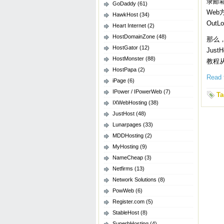
录邮箱
GoDaddy
(61)
We
HawkHost
(34)
Out
Heart Internet
(2)
HostDomainZone
(48)
那么
HostGator
(12)
Jus
HostMonster
(88)
教程从
HostPapa
(2)
Read t
iPage
(6)
IPower / IPowerWeb
(7)
Ta
IXWebHosting
(38)
JustHost
(48)
Lunarpages
(33)
MDDHosting
(2)
MyHosting
(9)
NameCheap
(3)
Netfirms
(13)
Network Solutions
(8)
PowWeb
(6)
Register.com
(5)
StableHost
(8)
SuperbHosting
(4)