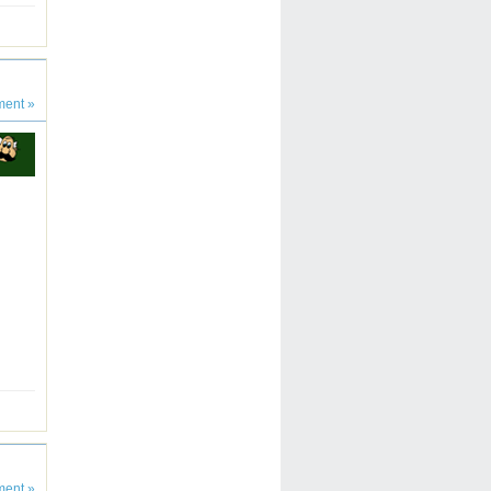
ent »
ent »