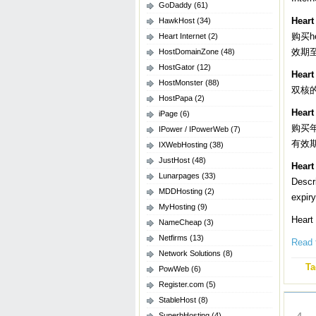
GoDaddy
(61)
Heart
HawkHost
(34)
购买h
Heart Internet
(2)
效期至
HostDomainZone
(48)
HostGator
(12)
Heart
HostMonster
(88)
双核的
HostPapa
(2)
Heart
iPage
(6)
购买年
IPower / IPowerWeb
(7)
有效
IXWebHosting
(38)
JustHost
(48)
Heart
Lunarpages
(33)
Descr
MDDHosting
(2)
expir
MyHosting
(9)
Hear
NameCheap
(3)
Netfirms
(13)
Read t
Network Solutions
(8)
Ta
PowWeb
(6)
Register.com
(5)
StableHost
(8)
MAY
SuperbHosting
(4)