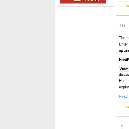
Ta
JAN
10
The p
Enter
up a
Host
disco
Hosti
expir
Read t
Ta
JAN
9