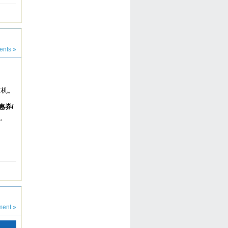
nts »
主机。
优惠券/
。
ent »