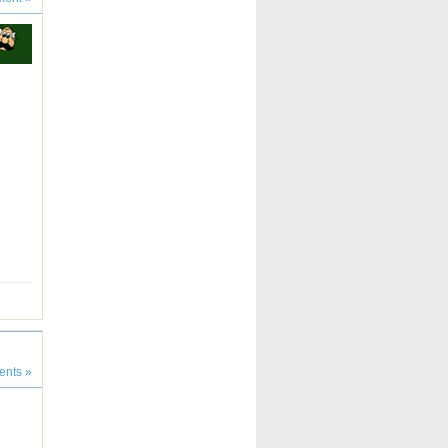
nts »