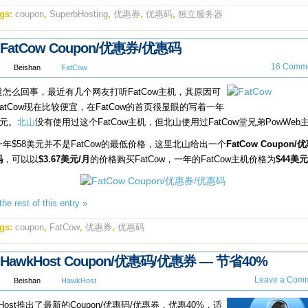
gs:
coupon
,
SuperbHosting
,
优惠券
,
优惠码
,
独立服务器
FatCow Coupon/优惠券/优惠码
16 Comme
Beishan
FatCow
道怎么回事，最近有几个网友打听FatCow主机，其原因可
atCow现在比较便宜，在FatCow的首页很显眼的写着一年
美元。
北山
没有使用过这个FatCow主机，但北山使用过FatCow堂兄弟PowWeb
年$58美元并不是FatCow的最低价格，这里北山给出一个
FatCow Coupon/
码
，可以以
$3.67美元/月
的价格购买FatCow，一年的FatCow主机价格为
$44美元
he rest of this entry »
gs:
coupon
,
FatCow
,
优惠券
,
优惠码
HawkHost Coupon/优惠码/优惠券 — 节省40%
Leave a Comm
Beishan
HawkHost
kHost推出了最新的Coupon/优惠码/优惠券，优惠40%，适