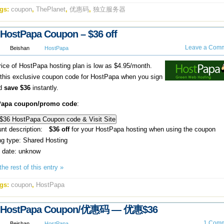
gs:
coupon
,
ThePlanet
,
优惠码
,
独立服务器
HostPapa Coupon – $36 off
Leave a Comm
Beishan
HostPapa
rice of HostPapa hosting plan is low as $4.95/month.
 this exclusive coupon code for HostPapa when you sign
nd
save $36
instantly.
Papa coupon/promo code
:
unt description:
$36 off
for your HostPapa hosting when using the coupon
ng type: Shared Hosting
y date: unknow
he rest of this entry »
gs:
coupon
,
HostPapa
HostPapa Coupon/优惠码 — 优惠$36
1 Comm
Beishan
HostPapa