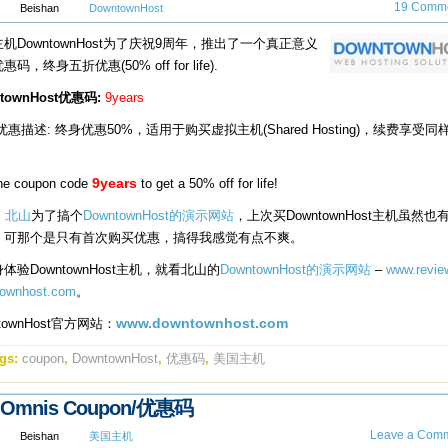
19 Comme
Beishan
DowntownHost
机DowntownHost为了庆祝9周年，推出了一个真正意义
码，终身五折优惠(50% off for life).
townHost优惠码:
9years
优惠描述: 终身优惠50%，适用于购买虚拟主机(Shared Hosting)，续费享受同
he coupon code
9years
to get a 50% off for life!
，
北山
为了搞个
DowntownHost的演示网站
，上次买DowntownHost主机虽然也有
，可那个是只有首次购买优惠，搞得我感觉有点不爽。
体验DowntownHost主机，就看北山的
DowntownHost的演示网站
–
www.revie
ownhost.com
。
ntownHost官方网站：
www.downtownhost.com
gs:
coupon
,
DowntownHost
,
优惠码
,
美国主机
Omnis Coupon/优惠码
Leave a Comm
Beishan
美国主机