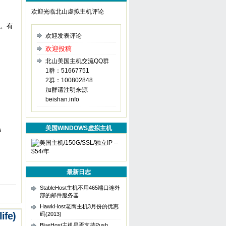
欢迎光临北山虚拟主机评论
用。有
欢迎发表评论
欢迎投稿
北山美国主机交流QQ群
1群：51667751
2群：100802848
加群请注明来源
beishan.info
美国WINDOWS虚拟主机
s
最新日志
StableHost主机不用465端口连外
部的邮件服务器
HawkHost老鹰主机3月份的优惠
fe)
码(2013)
BlueHost主机是否支持Push