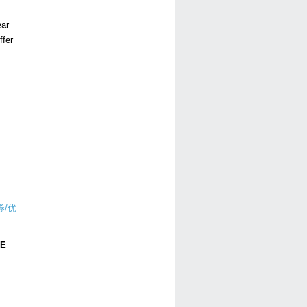
ar
ffer
券/优
EE