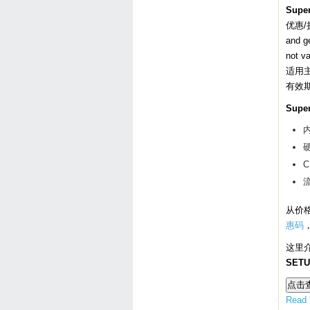
Supe
优惠/
and g
not v
适用主机
有效
Supe
内
硬
C
流
从价
惠码
这里介
SET
Read t