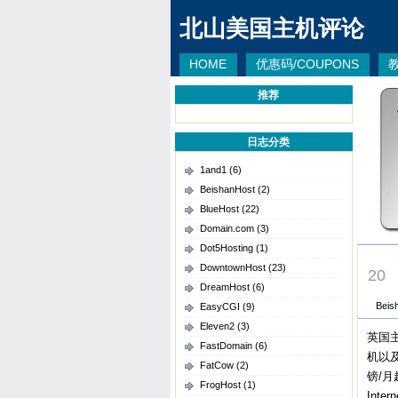
北山美国主机评论
HOME
优惠码/COUPONS
推荐
日志分类
1and1
(6)
BeishanHost
(2)
BlueHost
(22)
Domain.com
(3)
Dot5Hosting
(1)
MAY
DowntownHost
(23)
20
DreamHost
(6)
Beis
EasyCGI
(9)
Eleven2
(3)
英国主
FastDomain
(6)
机以及
FatCow
(2)
镑/
FrogHost
(1)
Inter