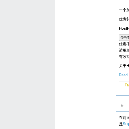
一个
优惠$
Hos
优惠/
适用主
有效
关于H
Read t
Ta
SEP
9
在前
是
Su