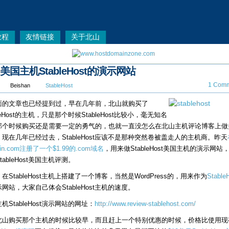
教程
友情链接
关于北山
美国主机StableHost的演示网站
1 Comm
Beishan
StableHost
面的文章也已经提到过，早在几年前，北山就购买了
bleHost的主机，只是那个时候StableHost比较小，毫无知名
那个时候购买还是需要一定的勇气的，也就一直没怎么在北山主机评论博客上做
现在几年已经过去，StableHost应该不是那种突然卷被盖走人的主机商。昨天
ain.com注册了一个$1.99的.com域名
，用来做StableHost美国主机的演示网站
tableHost美国主机评测。
在StableHost主机上搭建了一个博客，当然是WordPress的，用来作为
Stable
网站，大家自己体会StableHost主机的速度。
机StableHost演示网站的网址：
http://www.review-stablehost.com/
北山购买那个主机的时候比较早，而且赶上一个特别优惠的时候，价格比使用现