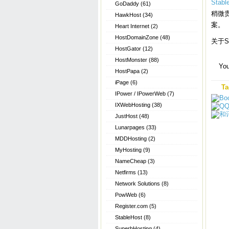
Stab
GoDaddy
(61)
稍微贵
HawkHost
(34)
案。
Heart Internet
(2)
HostDomainZone
(48)
关于S
HostGator
(12)
HostMonster
(88)
You
HostPapa
(2)
iPage
(6)
Ta
IPower / IPowerWeb
(7)
IXWebHosting
(38)
JustHost
(48)
Lunarpages
(33)
MDDHosting
(2)
MyHosting
(9)
NameCheap
(3)
Netfirms
(13)
Network Solutions
(8)
PowWeb
(6)
Register.com
(5)
StableHost
(8)
SuperbHosting
(4)