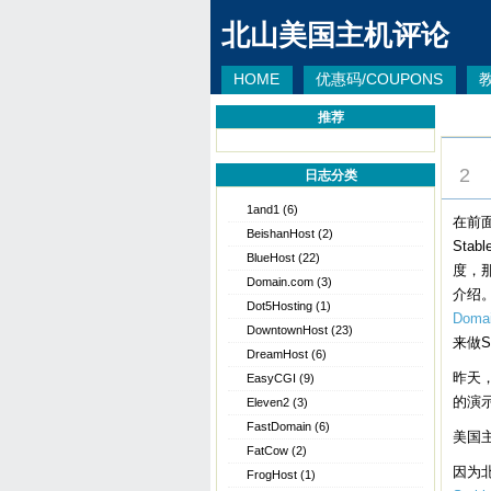
北山美国主机评论
HOME
优惠码/COUPONS
推荐
DEC
2
日志分类
1and1
(6)
在前
BeishanHost
(2)
Sta
BlueHost
(22)
度，
Domain.com
(3)
介绍。
Dot5Hosting
(1)
Dom
DowntownHost
(23)
来做S
DreamHost
(6)
昨天，
EasyCGI
(9)
的演示
Eleven2
(3)
FastDomain
(6)
美国主
FatCow
(2)
因为
FrogHost
(1)