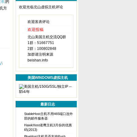
t主机
的
欢迎光临北山虚拟主机评论
机方
欢迎发表评论
欢迎投稿
北山美国主机交流QQ群
1群：51667751
2群：100802848
加群请注明来源
beishan.info
美国WINDOWS虚拟主机
最新日志
StableHost主机不用465端口连外
部的邮件服务器
HawkHost老鹰主机3月份的优惠
码(2013)
BlueHost主机是否支持Push