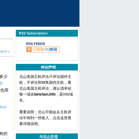
RSS Subscription
RSS FEEDS
ent »
特别声明
多少
北山美国主机评论只评论国外主
机，不评论和销售国内主机，看
在
北山美国主机评论，请认清本站
，也用
唯一域名
beishan.info
，是info域
名。
Host
重要说明：北山可能会从主机评
论中得到一些收入，
点击这里查
看详细说明
。
有的
与北山交流