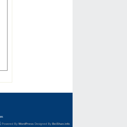
aw.
器
Powered By
WordPress
Designed By
BeiShan.info