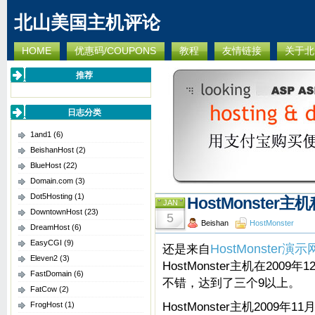
北山美国主机评论
HOME
优惠码/COUPONS
教程
友情链接
关于北
推荐
日志分类
1and1
(6)
BeishanHost
(2)
BlueHost
(22)
Domain.com
(3)
Dot5Hosting
(1)
HostMonster主
JAN
DowntownHost
(23)
5
Beishan
HostMonster
DreamHost
(6)
EasyCGI
(9)
还是来自
HostMonster演
Eleven2
(3)
HostMonster主机在200
FastDomain
(6)
不错，达到了三个9以上。
FatCow
(2)
HostMonster主机2009年1
FrogHost
(1)