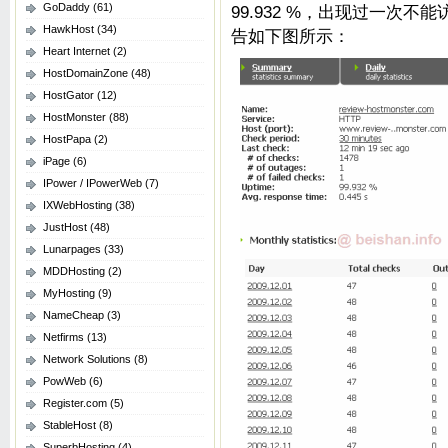
GoDaddy
(61)
99.932 %，出现过一次不能
HawkHost
(34)
告如下图所示：
Heart Internet
(2)
HostDomainZone
(48)
HostGator
(12)
HostMonster
(88)
HostPapa
(2)
iPage
(6)
IPower / IPowerWeb
(7)
IXWebHosting
(38)
JustHost
(48)
Lunarpages
(33)
MDDHosting
(2)
MyHosting
(9)
NameCheap
(3)
Netfirms
(13)
Network Solutions
(8)
PowWeb
(6)
Register.com
(5)
StableHost
(8)
SuperbHosting
(4)