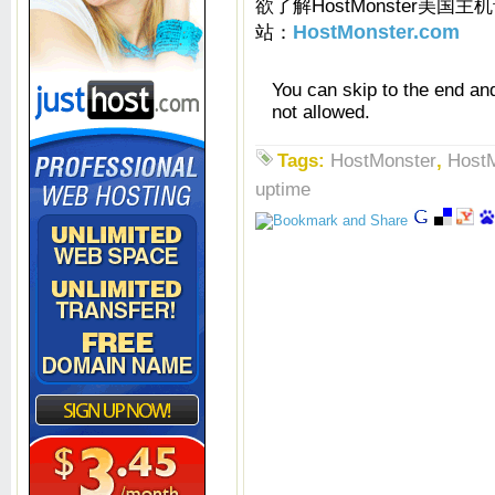
欲了解HostMonster美国主
站：
HostMonster.com
You can skip to the end an
not allowed.
Tags:
HostMonster
,
Host
uptime