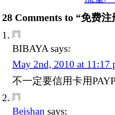
28 Comments to “免
BIBAYA says:
May 2nd, 2010 at 11:17
不一定要信用卡用PAY
Beishan
says: