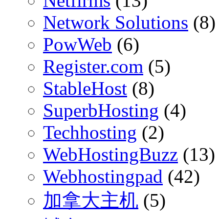
Netfirms
(13)
Network Solutions
(8)
PowWeb
(6)
Register.com
(5)
StableHost
(8)
SuperbHosting
(4)
Techhosting
(2)
WebHostingBuzz
(13)
Webhostingpad
(42)
加拿大主机
(5)