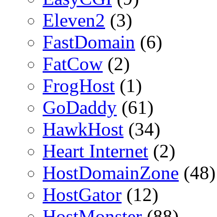
Eleven2
(3)
FastDomain
(6)
FatCow
(2)
FrogHost
(1)
GoDaddy
(61)
HawkHost
(34)
Heart Internet
(2)
HostDomainZone
(48)
HostGator
(12)
HostMonster
(88)