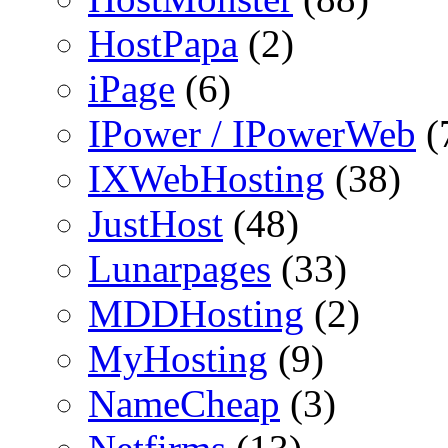
HostPapa
(2)
iPage
(6)
IPower / IPowerWeb
(
IXWebHosting
(38)
JustHost
(48)
Lunarpages
(33)
MDDHosting
(2)
MyHosting
(9)
NameCheap
(3)