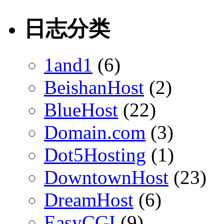
日志分类
1and1
(6)
BeishanHost
(2)
BlueHost
(22)
Domain.com
(3)
Dot5Hosting
(1)
DowntownHost
(23)
DreamHost
(6)
EasyCGI
(9)