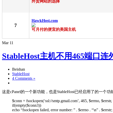
外贸网站的选择
HawkHost.com
7
可月付的便宜的美国主机
Mar
11
StableHost主机不用465端
Beishan
StableHost
4 Comments »
这是cPanel的一个新功能，也是StableHost已经启用了的一
$conn = fsockopen(‘ssl://smtp.gmail.com’, 465, $errno, $errstr, 
if(empty($conn3))
echo “fsockopen failed, error number: ” . $errno . “\n” . $errstr;