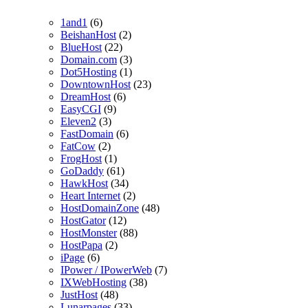
1and1
(6)
BeishanHost
(2)
BlueHost
(22)
Domain.com
(3)
Dot5Hosting
(1)
DowntownHost
(23)
DreamHost
(6)
EasyCGI
(9)
Eleven2
(3)
FastDomain
(6)
FatCow
(2)
FrogHost
(1)
GoDaddy
(61)
HawkHost
(34)
Heart Internet
(2)
HostDomainZone
(48)
HostGator
(12)
HostMonster
(88)
HostPapa
(2)
iPage
(6)
IPower / IPowerWeb
(7)
IXWebHosting
(38)
JustHost
(48)
Lunarpages
(33)