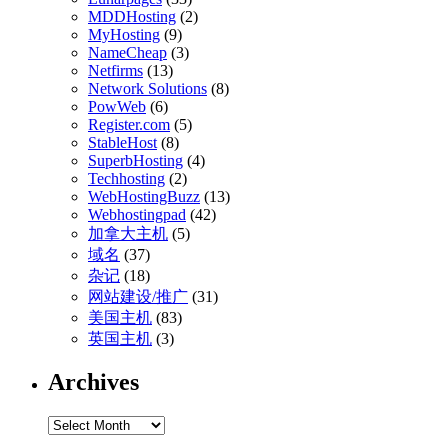
MDDHosting
(2)
MyHosting
(9)
NameCheap
(3)
Netfirms
(13)
Network Solutions
(8)
PowWeb
(6)
Register.com
(5)
StableHost
(8)
SuperbHosting
(4)
Techhosting
(2)
WebHostingBuzz
(13)
Webhostingpad
(42)
加拿大主机
(5)
域名
(37)
杂记
(18)
网站建设/推广
(31)
美国主机
(83)
英国主机
(3)
Archives
Archives