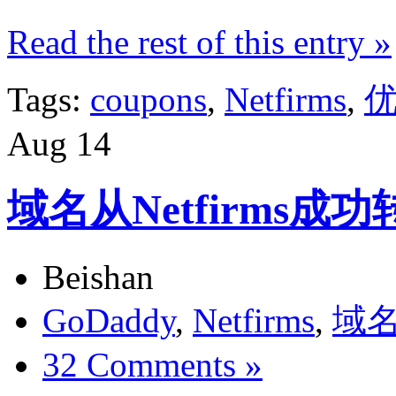
Read the rest of this entry »
Tags:
coupons
,
Netfirms
,
Aug
14
域名从Netfirms成功
Beishan
GoDaddy
,
Netfirms
,
域
32 Comments »