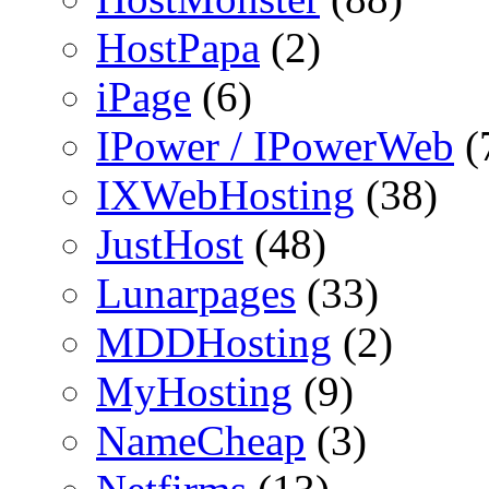
HostPapa
(2)
iPage
(6)
IPower / IPowerWeb
(
IXWebHosting
(38)
JustHost
(48)
Lunarpages
(33)
MDDHosting
(2)
MyHosting
(9)
NameCheap
(3)