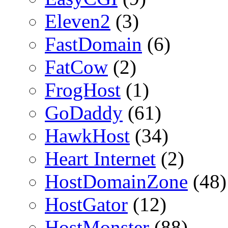
Eleven2
(3)
FastDomain
(6)
FatCow
(2)
FrogHost
(1)
GoDaddy
(61)
HawkHost
(34)
Heart Internet
(2)
HostDomainZone
(48)
HostGator
(12)
HostMonster
(88)