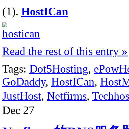
(1).
HostICan
Read the rest of this entry »
Tags:
Dot5Hosting
,
ePowHo
GoDaddy
,
HostICan
,
HostM
JustHost
,
Netfirms
,
Techhos
Dec
27