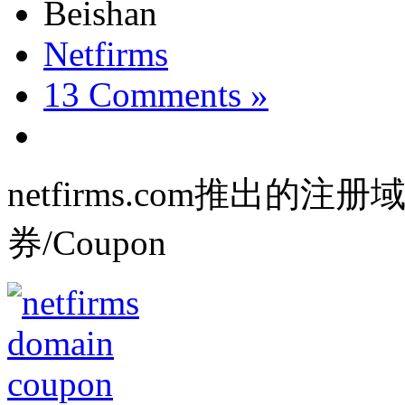
Beishan
Netfirms
13 Comments »
netfirms.com推出的注
券/Coupon