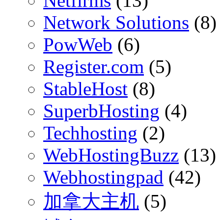
Netfirms
(13)
Network Solutions
(8)
PowWeb
(6)
Register.com
(5)
StableHost
(8)
SuperbHosting
(4)
Techhosting
(2)
WebHostingBuzz
(13)
Webhostingpad
(42)
加拿大主机
(5)