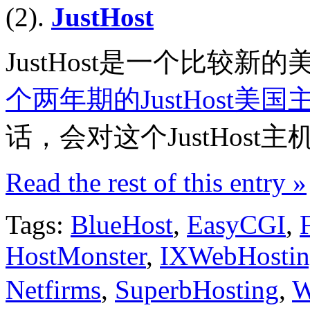
(2).
JustHost
JustHost是一个比较
个两年期的JustHost美国
话，会对这个JustHost
Read the rest of this entry »
Tags:
BlueHost
,
EasyCGI
,
HostMonster
,
IXWebHosti
Netfirms
,
SuperbHosting
,
W