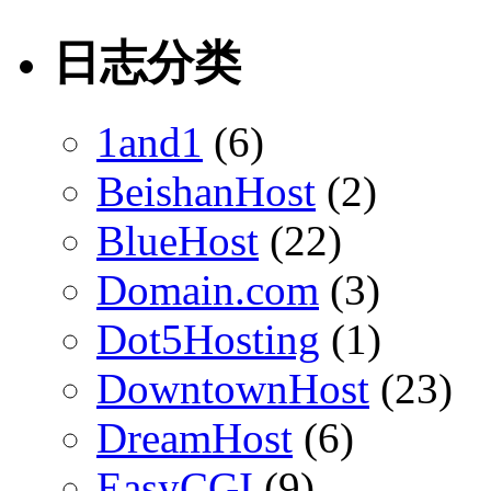
日志分类
1and1
(6)
BeishanHost
(2)
BlueHost
(22)
Domain.com
(3)
Dot5Hosting
(1)
DowntownHost
(23)
DreamHost
(6)
EasyCGI
(9)