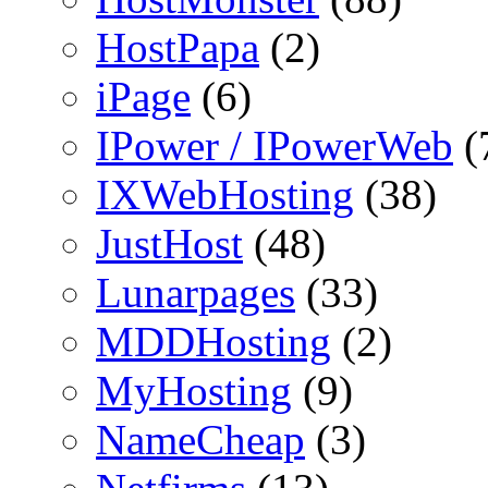
HostPapa
(2)
iPage
(6)
IPower / IPowerWeb
(
IXWebHosting
(38)
JustHost
(48)
Lunarpages
(33)
MDDHosting
(2)
MyHosting
(9)
NameCheap
(3)