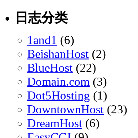
日志分类
1and1
(6)
BeishanHost
(2)
BlueHost
(22)
Domain.com
(3)
Dot5Hosting
(1)
DowntownHost
(23)
DreamHost
(6)
EasyCGI
(9)