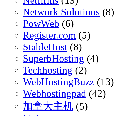
Netfirms
(13)
Network Solutions
(8)
PowWeb
(6)
Register.com
(5)
StableHost
(8)
SuperbHosting
(4)
Techhosting
(2)
WebHostingBuzz
(13)
Webhostingpad
(42)
加拿大主机
(5)