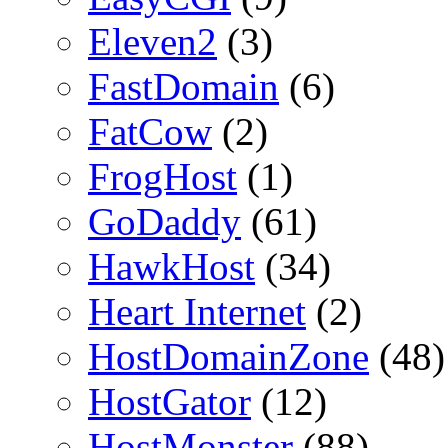
Eleven2
(3)
FastDomain
(6)
FatCow
(2)
FrogHost
(1)
GoDaddy
(61)
HawkHost
(34)
Heart Internet
(2)
HostDomainZone
(48)
HostGator
(12)
HostMonster
(88)