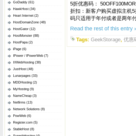
GoDaddy
(61)
5折优惠码： 50OFF100MOR
HawkHost
(34)
折扣：新客户购买虚拟主机
Heart Internet
(2)
码只适用于年付或者是两年
HostDomainZone
(48)
Read the rest of this entry 
HostGator
(12)
HostMonster
(88)
Tags:
GeekStorage
,
优惠
HostPapa
(2)
iPage
(6)
IPower / IPowerWeb
(7)
IXWebHosting
(38)
JustHost
(48)
Lunarpages
(33)
MDDHosting
(2)
MyHosting
(9)
NameCheap
(3)
Netfirms
(13)
Network Solutions
(8)
PowWeb
(6)
Register.com
(5)
StableHost
(8)
SuperbHosting
(4)