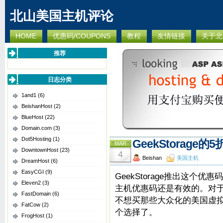
北山美国主机评论
HOME
优惠码/COUPONS
教程
友情链接
关于北
推荐
日志分类
1and1
(6)
BeishanHost
(2)
BlueHost
(22)
Domain.com
(3)
Dot5Hosting
(1)
GeekStorage的
MAR
DowntownHost
(23)
4
Beishan
美国主机
DreamHost
(6)
EasyCGI
(9)
GeekStorage推出这个
Eleven2
(3)
主机优惠码还是有效的。对
FastDomain
(6)
不想买那些大众化的美国虚拟主机
FatCow
(2)
个选择了。
FrogHost
(1)