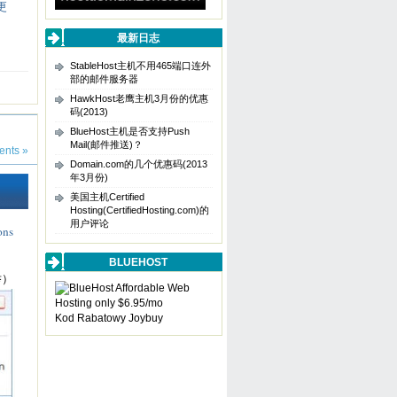
更
最新日志
StableHost主机不用465端口连外
部的邮件服务器
HawkHost老鹰主机3月份的优惠
码(2013)
BlueHost主机是否支持Push
Mail(邮件推送)？
nts »
Domain.com的几个优惠码(2013
年3月份)
美国主机Certified
Hosting(CertifiedHosting.com)的
用户评论
ns
BLUEHOST
举）
Kod Rabatowy Joybuy