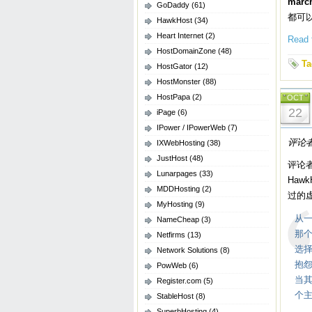
marc
GoDaddy
(61)
都可
HawkHost
(34)
Heart Internet
(2)
Read t
HostDomainZone
(48)
Ta
HostGator
(12)
HostMonster
(88)
HostPapa
(2)
OCT
22
iPage
(6)
IPower / IPowerWeb
(7)
评论者
IXWebHosting
(38)
JustHost
(48)
评论者
Lunarpages
(33)
Haw
MDDHosting
(2)
过的
MyHosting
(9)
从一
NameCheap
(3)
那个
Netfirms
(13)
选
Network Solutions
(8)
抱
PowWeb
(6)
当
Register.com
(5)
个主
StableHost
(8)
SuperbHosting
(4)