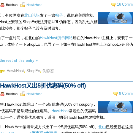
16 Comme
Beishan
HawkHost
天，有位网友在
北山论坛
发了一篇
帖子
，说他在美国主机
kHost上安装的ShopEx无法开启URL伪静态，因为乱七八糟
情比较多，那个帖子也没有及时回复。
抽了一点时间，在北山的
HawkHost演示网站
所在的HawkHost主机上，安装了
pEx，体验了一下ShopEx，也弄了一下如何在HawkHost主机上为ShopEx开启
。
he rest of this entry »
gs:
HawkHost
,
ShopEx
,
伪静态
HawkHost又出5折优惠码(50% off)
8 Comme
Beishan
HawkHost
机HawkHost曾经出了一个5折优惠码(50% off coupon)，
个优惠码不是常规性的优惠码。
HawkHost
常规性的优惠码
出一个，通常是优惠40%，适用于购买HawkHost的虚拟主机。
，HawkHost按照常规方式出了一个5折优惠码(50% off)。
北山
已经更新在这篇