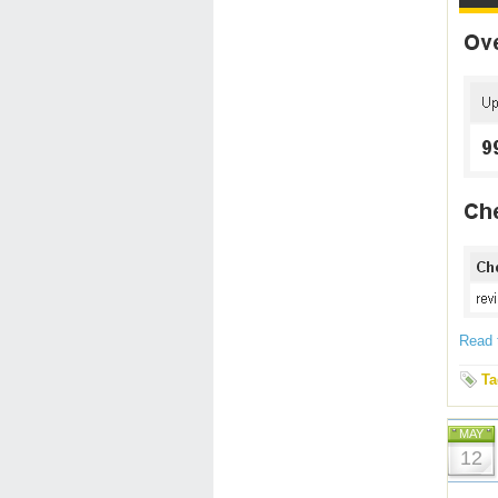
Read t
Ta
MAY
12