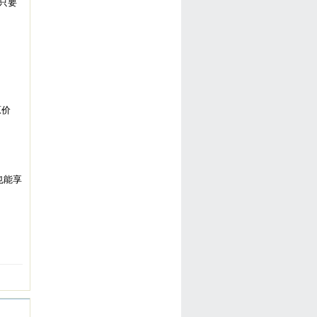
价只要
原价
也能享