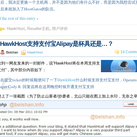
年后，我决定更换一个主机商，并不是因为他们有什么不好，而是因为我想尝试
后来就加入了HostGator的队伍。
 the rest of this entry »
gs:
HawkHost
,
Reseller主机
,
用户评价
HawkHost支持支付宝Alipay是杯具还是…？
14 Comme
Beishan
HawkHost
到一网友发来的一封邮件，说“HawkHost将在本周支持支
支付”，其中部分内容如下：
在提交ticket的时候顺便问了一下
HawkHost
什么时候支持支付宝支付，Operatio
nager Cody R. 回复说将在这周晚些时候开通支付宝支持
附上了一张截图（为了防止山寨者/抄袭者，北山只能在图上加上水印，无奈之