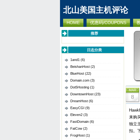
北山美国主机评论
HOME
优惠码/COUPONS
推荐
日志分类
1and1
(6)
BeishanHost
(2)
BlueHost
(22)
Domain.com
(3)
Dot5Hosting
(1)
MAR
DowntownHost
(23)
8
DreamHost
(6)
EasyCGI
(9)
Haw
Eleven2
(3)
来购买
FastDomain
(6)
独立
FatCow
(2)
扣。
FrogHost
(1)