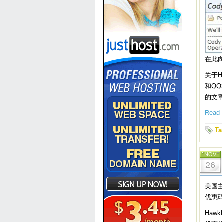
在此
关于H
和Q
的文
Read t
Ta
NOV
26
美国主
优惠
Hawk