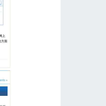
且网上
这方面
nts »