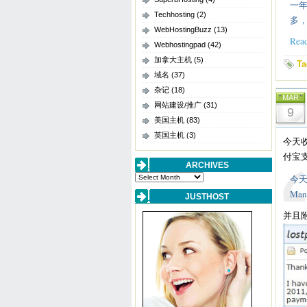
一
Techhosting
(2)
多，
WebHostingBuzz
(13)
Read
Webhostingpad
(42)
加拿大主机
(5)
Ta
域名
(37)
杂记
(18)
MAR
网站建设/推广
(31)
9
美国主机
(83)
英国主机
(3)
今天收
付宝
ARCHIVES
Archives
今天
Ma
JUSTHOST
并且