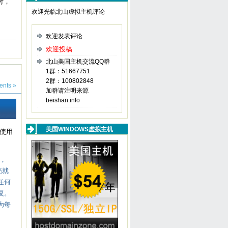
付，
欢迎光临北山虚拟主机评论
欢迎发表评论
欢迎投稿
北山美国主机交流QQ群
1群：51667751
2群：100802848
nts »
加群请注明来源
beishan.info
美国WINDOWS虚拟主机
者使用
，
亮就
任何
复。
为每