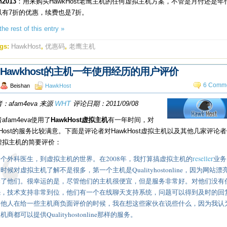
h2013
：用来购买HawkHost老鹰主机的任何虚拟主机方案，不管是月付还是年
以有7折的优惠，续费也是7折。
he rest of this entry »
gs:
HawkHost
,
优惠码
,
老鹰主机
Hawkhost的主机一年使用经历的用户评价
6 Comme
Beishan
HawkHost
：afam4eva 来源
WHT
评论日期：2011/09/08
afam4eva使用了
HawkHost虚拟主机
有一年时间，对
kHost的服务比较满意。下面是评论者对HawkHost虚拟主机以及其他几家评论
虚拟主机的简要评价：
个外科医生，到虚拟主机的世界。在2008年，我打算搞虚拟主机的
reseller
业务
时候对虚拟主机了解不是很多，第一个主机是Qualityhostonline，因为网站漂
择了他们。很幸运的是，尽管他们的主机很便宜，但是服务非常好。对他们没有
怨，技术支持非常到位，他们有一个在线聊天支持系统，问题可以得到及时的回
其他人在给一些主机商负面评价的时候，我在想这些家伙在说些什么，因为我认
机商都可以提供Qualityhostonline那样的服务。