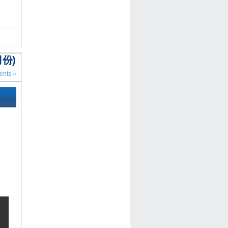
月份)
nts »