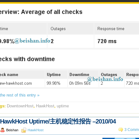
he rest of this entry »
gs:
DowntownHost
,
HawkHost
,
uptime
HawkHost Uptime/主机稳定性报告 –2010/04
3 Comme
Beishan
HawkHost