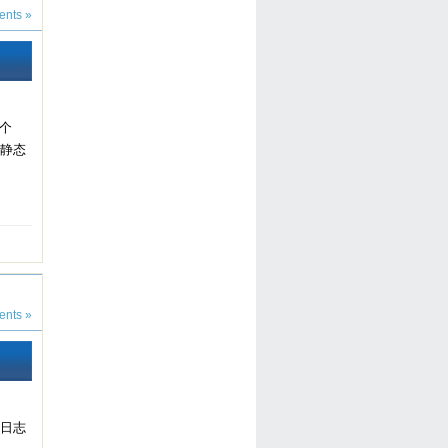
nts »
一个
伪静态
nts »
日志