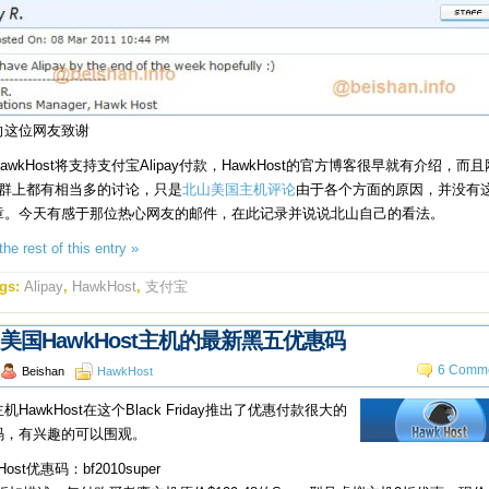
向这位网友致谢
awkHost将支持支付宝Alipay付款，HawkHost的官方博客很早就有介绍，而
Q群上都有相当多的讨论，只是
北山美国主机评论
由于各个方面的原因，并没有
章。今天有感于那位热心网友的邮件，在此记录并说说北山自己的看法。
he rest of this entry »
gs:
Alipay
,
HawkHost
,
支付宝
美国HawkHost主机的最新黑五优惠码
6 Comme
Beishan
HawkHost
机HawkHost在这个Black Friday推出了优惠付款很大的
码，有兴趣的可以围观。
Host优惠码：bf2010super