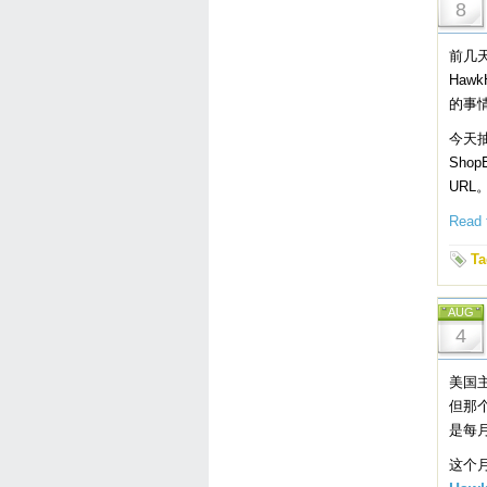
8
前几
Haw
的事
今天
Sho
URL
Read t
Ta
AUG
4
美国主
但那
是每月
这个月