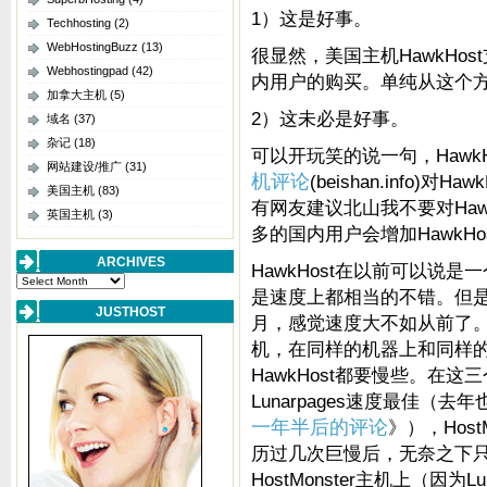
1）这是好事。
Techhosting
(2)
WebHostingBuzz
(13)
很显然，美国主机HawkHos
Webhostingpad
(42)
内用户的购买。单纯从这个
加拿大主机
(5)
2）这未必是好事。
域名
(37)
杂记
(18)
可以开玩笑的说一句，Hawk
网站建设/推广
(31)
机评论
(beishan.info
美国主机
(83)
有网友建议北山我不要对Haw
英国主机
(3)
多的国内用户会增加HawkHo
ARCHIVES
HawkHost在以前可以说
Archives
是速度上都相当的不错。但
JUSTHOST
月，感觉速度大不如从前了
机，在同样的机器上和同样
HawkHost都要慢些。在
Lunarpages速度最佳（
一年半后的评论
》），Host
历过几次巨慢后，无奈之下
HostMonster主机上（因为