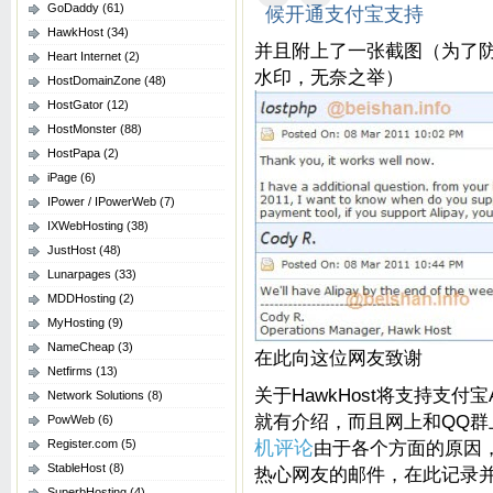
候开通支付宝支持
GoDaddy
(61)
HawkHost
(34)
并且附上了一张截图（为了防
Heart Internet
(2)
水印，无奈之举）
HostDomainZone
(48)
HostGator
(12)
HostMonster
(88)
HostPapa
(2)
iPage
(6)
IPower / IPowerWeb
(7)
IXWebHosting
(38)
JustHost
(48)
Lunarpages
(33)
MDDHosting
(2)
MyHosting
(9)
NameCheap
(3)
在此向这位网友致谢
Netfirms
(13)
关于HawkHost将支持支付宝A
Network Solutions
(8)
就有介绍，而且网上和QQ群
PowWeb
(6)
Register.com
(5)
机评论
由于各个方面的原因
StableHost
(8)
热心网友的邮件，在此记录
SuperbHosting
(4)