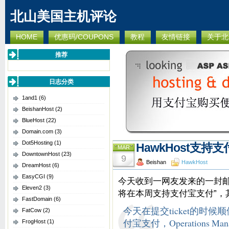
北山美国主机评论
HOME
优惠码/COUPONS
教程
友情链接
关于北
推荐
日志分类
1and1
(6)
BeishanHost
(2)
BlueHost
(22)
Domain.com
(3)
Dot5Hosting
(1)
HawkHost支持
MAR
DowntownHost
(23)
9
Beishan
HawkHost
DreamHost
(6)
EasyCGI
(9)
今天收到一网友发来的一封邮件，
Eleven2
(3)
将在本周支持支付宝支付”，
FastDomain
(6)
今天在提交ticket的时候
FatCow
(2)
付宝支付，Operations M
FrogHost
(1)