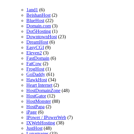
1and1
(6)
BeishanHost
(2)
BlueHost
(22)
Domain.com
(3)
Dot5Hosting
(1)
DowntownHost
(23)
DreamHost
(6)
EasyCGI
(9)
Eleven2
(3)
FastDomain
(6)
FatCow
(2)
FrogHost
(1)
GoDaddy
(61)
HawkHost
(34)
Heart Internet
(2)
HostDomainZone
(48)
HostGator
(12)
HostMonster
(88)
HostPapa
(2)
iPage
(6)
IPower / IPowerWeb
(7)
IXWebHosting
(38)
JustHost
(48)
Lunarpages
(33)