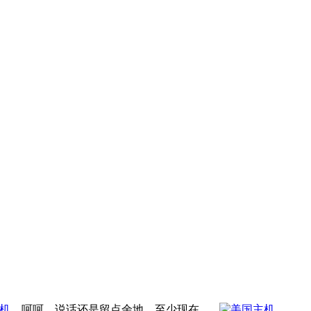
机
。呵呵，说话还是留点余地，至少现在，