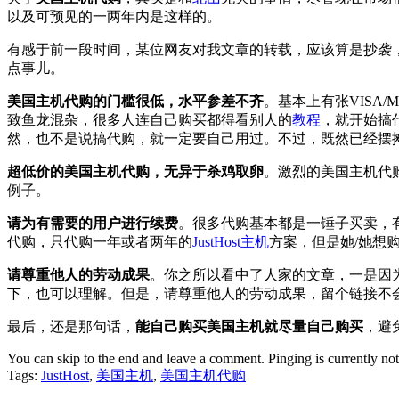
以及可预见的一两年内是这样的。
有感于前一段时间，某位网友对我文章的转载，应该算是抄袭
点事儿。
美国主机代购的门槛很低，水平参差不齐
。基本上有张VISA
致鱼龙混杂，很多人连自己购买都得看别人的
教程
，就开始搞
然，也不是说搞代购，就一定要自己用过。不过，既然已经摆
超低价的美国主机代购，无异于杀鸡取卵
。激烈的美国主机代
例子。
请为有需要的用户进行续费
。很多代购基本都是一锤子买卖，有些是
代购，只代购一年或者两年的
JustHost主机
方案，但是她/她想
请尊重他人的劳动成果
。你之所以看中了人家的文章，一是因
下，也可以理解。但是，请尊重他人的劳动成果，留个链接不
最后，还是那句话，
能自己购买美国主机就尽量自己购买
，避
You can skip to the end and leave a comment. Pinging is currently no
Tags:
JustHost
,
美国主机
,
美国主机代购