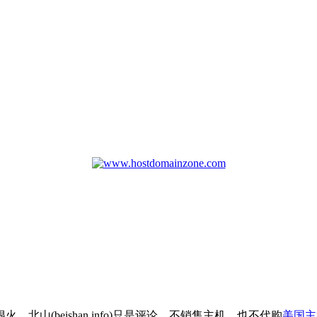
北山(beishan.info)只是评论，不销售主机，也不代购
美国主