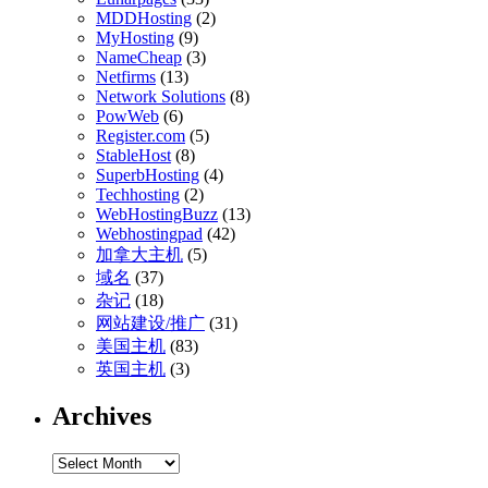
MDDHosting
(2)
MyHosting
(9)
NameCheap
(3)
Netfirms
(13)
Network Solutions
(8)
PowWeb
(6)
Register.com
(5)
StableHost
(8)
SuperbHosting
(4)
Techhosting
(2)
WebHostingBuzz
(13)
Webhostingpad
(42)
加拿大主机
(5)
域名
(37)
杂记
(18)
网站建设/推广
(31)
美国主机
(83)
英国主机
(3)
Archives
Archives