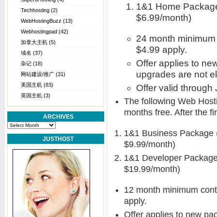
1&1 Home Package (
Techhosting
(2)
$6.99/month)
WebHostingBuzz
(13)
Webhostingpad
(42)
24 month minimum c
加拿大主机
(5)
$4.99 apply.
域名
(37)
Offer applies to n
杂记
(18)
upgrades are not eli
网站建设/推广
(31)
美国主机
(83)
Offer valid through 
英国主机
(3)
The following Web Hostin
months free. After the fi
ARCHIVES
Archives
1&1 Business Package (L
JUSTHOST
$9.99/month)
1&1 Developer Package (
$19.99/month)
12 month minimum contr
apply.
Offer applies to new p