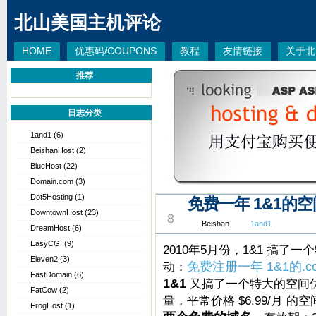
北山美国主机评论
HOME
优惠码/COUPONS
教程
友情链接
关于北
推荐
日志分类
1and1
(6)
BeishanHost
(2)
BlueHost
(22)
Domain.com
(3)
Dot5Hosting
(1)
免费一年 1&1的
JUL
DowntownHost
(23)
8
Beishan
1and1
DreamHost
(6)
EasyCGI
(9)
2010年5月份，1&1 搞了
Eleven2
(3)
动：
免费注册一年 1&1的.c
FastDomain
(6)
1&1
又搞了一个特大的空间优
FatCow
(2)
量，平常价格 $6.99/月
FrogHost
(1)