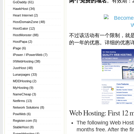
两个免费的域名
。有效期：20
GoDaddy
(61)
HawkHost
(34)
Heart Internet
(2)
HostDomainZone
(48)
HostGator
(12)
不过该活动有一个限制，就
HostMonster
(88)
的一年的优惠。详细的优惠
HostPapa
(2)
iPage
(6)
IPower / IPowerWeb
(7)
IXWebHosting
(38)
JustHost
(48)
Lunarpages
(33)
MDDHosting
(2)
MyHosting
(9)
NameCheap
(3)
Netfirms
(13)
Network Solutions
(8)
Web Hosting: First 12 
PowWeb
(6)
Register.com
(5)
The following Web Hostin
StableHost
(8)
months free. After the fi
SuperbHosting
(4)