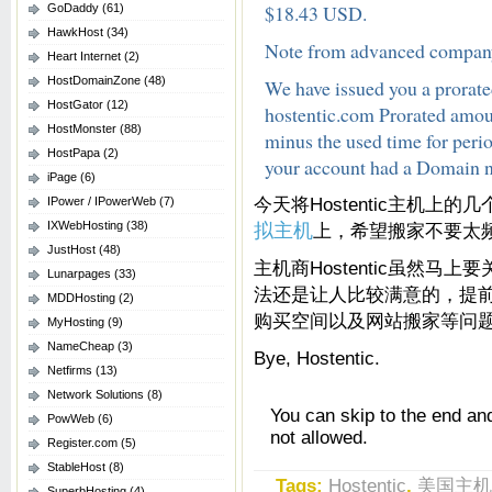
$18.43 USD.
GoDaddy
(61)
HawkHost
(34)
Note from advanced compan
Heart Internet
(2)
HostDomainZone
(48)
We have issued you a prorate
HostGator
(12)
hostentic.com Prorated amount
HostMonster
(88)
minus the used time for peri
HostPapa
(2)
your account had a Domain na
iPage
(6)
今天将Hostentic主机上
IPower / IPowerWeb
(7)
IXWebHosting
(38)
拟主机
上，希望搬家不要太频繁
JustHost
(48)
主机商Hostentic虽然
Lunarpages
(33)
法还是让人比较满意的，提
MDDHosting
(2)
购买空间以及网站搬家等问
MyHosting
(9)
NameCheap
(3)
Bye, Hostentic.
Netfirms
(13)
Network Solutions
(8)
You can skip to the end an
PowWeb
(6)
not allowed.
Register.com
(5)
StableHost
(8)
Tags:
Hostentic
,
美国主机
SuperbHosting
(4)