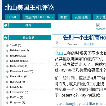
北山美国主机评论
HOME
优惠码/COUPONS
教程
友情链接
关于北
推荐
告别一小主机商Host
MAY
日志分类
8
Beishan
美国主机
1and1
(6)
BeishanHost
(2)
北山
去年的时候买了不少比
BlueHost
(22)
及其他欧洲国家的虚拟主机
Domain.com
(3)
久，就卷被盖走人了，网站
Dot5Hosting
(1)
过PayPal把几美元给要回来
DowntownHost
(23)
DreamHost
(6)
前一段时间，应该是4月下旬，收
EasyCGI
(9)
将在5月底关闭虚拟主机服务
Eleven2
(3)
并免费一个月的使用期供用户
FastDomain
(6)
了Hostentic的PayPal退款：
FatCow
(2)
Just thought you’d like to 
FrogHost
(1)