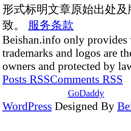
形式标明文章原始出处及
致。
服务条款
Beishan.info only provides
trademarks and logos are the
owners and protected by la
Posts RSS
Comments RSS
本站域名注册自
GoDaddy
，使
WordPress
Designed By
Be