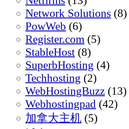
Netfirms
(13)
Network Solutions
(8)
PowWeb
(6)
Register.com
(5)
StableHost
(8)
SuperbHosting
(4)
Techhosting
(2)
WebHostingBuzz
(13)
Webhostingpad
(42)
加拿大主机
(5)