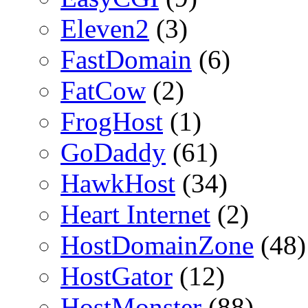
Eleven2
(3)
FastDomain
(6)
FatCow
(2)
FrogHost
(1)
GoDaddy
(61)
HawkHost
(34)
Heart Internet
(2)
HostDomainZone
(48)
HostGator
(12)
HostMonster
(88)