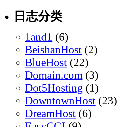
日志分类
1and1
(6)
BeishanHost
(2)
BlueHost
(22)
Domain.com
(3)
Dot5Hosting
(1)
DowntownHost
(23)
DreamHost
(6)
EasyCGI
(9)