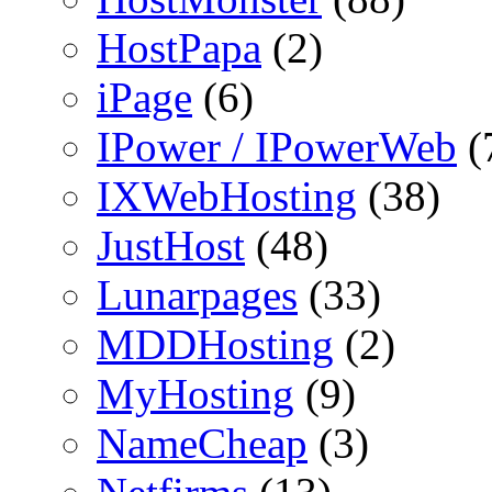
HostPapa
(2)
iPage
(6)
IPower / IPowerWeb
(
IXWebHosting
(38)
JustHost
(48)
Lunarpages
(33)
MDDHosting
(2)
MyHosting
(9)
NameCheap
(3)