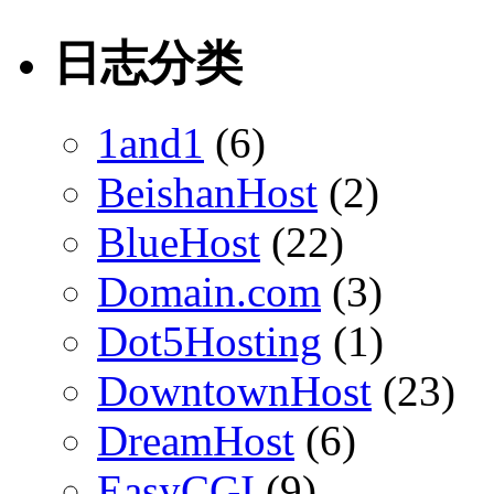
日志分类
1and1
(6)
BeishanHost
(2)
BlueHost
(22)
Domain.com
(3)
Dot5Hosting
(1)
DowntownHost
(23)
DreamHost
(6)
EasyCGI
(9)