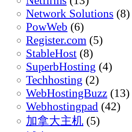
Netfirms
(13)
Network Solutions
(8)
PowWeb
(6)
Register.com
(5)
StableHost
(8)
SuperbHosting
(4)
Techhosting
(2)
WebHostingBuzz
(13)
Webhostingpad
(42)
加拿大主机
(5)