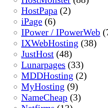
HostPapa
(2)
iPage
(6)
IPower / IPowerWeb
(
IXWebHosting
(38)
JustHost
(48)
Lunarpages
(33)
MDDHosting
(2)
MyHosting
(9)
NameCheap
(3)