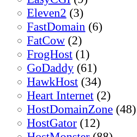
Eleven2
(3)
FastDomain
(6)
FatCow
(2)
FrogHost
(1)
GoDaddy
(61)
HawkHost
(34)
Heart Internet
(2)
HostDomainZone
(48)
HostGator
(12)
HostMonster
(88)