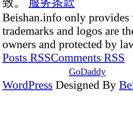
致。
服务条款
Beishan.info only provides
trademarks and logos are the
owners and protected by la
Posts RSS
Comments RSS
本站域名注册自
GoDaddy
，使
WordPress
Designed By
Be