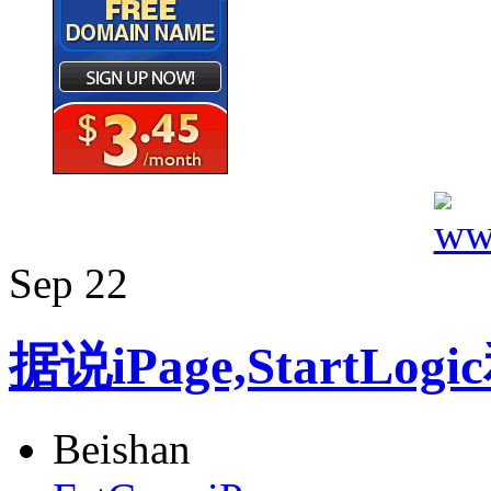
Sep
22
据说iPage,StartLo
Beishan