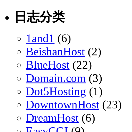
日志分类
1and1
(6)
BeishanHost
(2)
BlueHost
(22)
Domain.com
(3)
Dot5Hosting
(1)
DowntownHost
(23)
DreamHost
(6)
EasyCGI
(9)