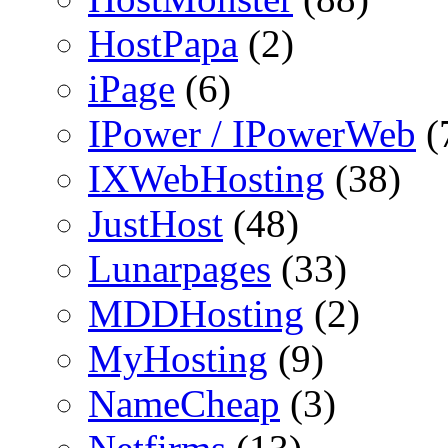
HostPapa
(2)
iPage
(6)
IPower / IPowerWeb
(
IXWebHosting
(38)
JustHost
(48)
Lunarpages
(33)
MDDHosting
(2)
MyHosting
(9)
NameCheap
(3)