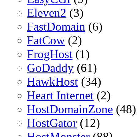
Eleven2
(3)
FastDomain
(6)
FatCow
(2)
FrogHost
(1)
GoDaddy
(61)
HawkHost
(34)
Heart Internet
(2)
HostDomainZone
(48)
HostGator
(12)
HostMonster
(88)