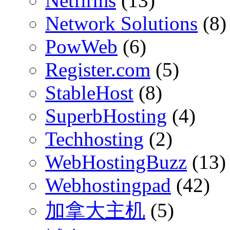
Netfirms
(13)
Network Solutions
(8)
PowWeb
(6)
Register.com
(5)
StableHost
(8)
SuperbHosting
(4)
Techhosting
(2)
WebHostingBuzz
(13)
Webhostingpad
(42)
加拿大主机
(5)