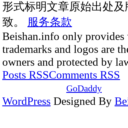
形式标明文章原始出处及
致。
服务条款
Beishan.info only provides
trademarks and logos are the
owners and protected by la
Posts RSS
Comments RSS
本站域名注册自
GoDaddy
，使
WordPress
Designed By
Be