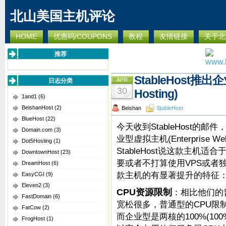
北山美国主机评论
HOME
优惠码/COUPONS
教程
友情链接
关于北
推荐
StableHost推出企
APR
日志分类
30
Hosting)
1and1
(6)
BeishanHost
(2)
Beishan
StableHost
BlueHost
(22)
今天收到StableHost的
Domain.com
(3)
业型虚拟主机(Enterprise Web
Dot5Hosting
(1)
StableHost说这款主
DowntownHost
(23)
要或者不打算使用VPS或者
DreamHost
(6)
款主机的有显著提升的特征
EasyCGI
(9)
Eleven2
(3)
CPU资源限制
：相比他们的
FastDomain
(6)
宽松很多，普通型的CPU限制是一核
FatCow
(2)
而企业型是两核的100%(100% o
FrogHost
(1)