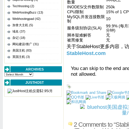
数量
Techhosting
(2)
INODES/文件数限制
250k
CPU限制
15% of 1 C
WebHostingBuzz
(13)
MySQL并发连接数限
10
Webhostingpad
(42)
制
加拿大主机
(5)
99.9% (每
服务级别协议(SLA)
分钟)
域名
(37)
脚本疑难解答
无
杂记
(18)
被黑修复
无
网站建设/推广
(31)
关于StableHost更多内容，访
美国主机
(83)
StableHost.com
英国主机
(3)
You can skip to the end an
ARCHIVES
not allowed.
Archives
JUSTHOST
2 Comments to “