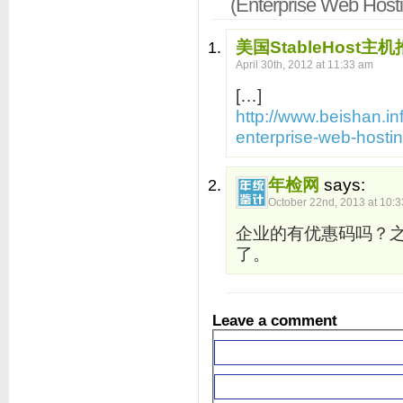
(Enterprise Web Hosti
美国StableHost
April 30th, 2012 at 11:33 am
[…]
http://www.beishan.in
enterprise-web-hostin
年检网
says:
October 22nd, 2013 at 10:
企业的有优惠码吗？
了。
Leave a comment