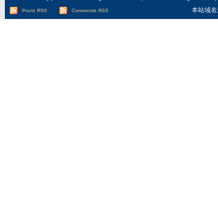
本站域名
Posts RSS
Comments RSS