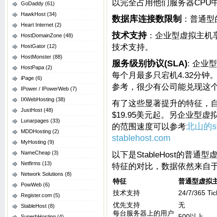
以完全占用他们服务器CPU
GoDaddy
(61)
HawkHost
(34)
数据库连接数限制
：普通型的
Heart Internet
(2)
技术支持
：企业型虚拟主机
HostDomainZone
(48)
技术支持。
HostGator
(12)
HostMonster
(88)
服务级别协议(SLA)
: 企业
HostPapa
(2)
每个月最多只宕机4.32分钟。
iPage
(6)
参考，很少有公司能兑现这
IPower / IPowerWeb
(7)
IXWebHosting
(38)
有了这些显著提升的特征，
JustHost
(48)
$19.95美元起。另企业型
Lunarpages
(33)
的范围速度可以参考
北山的st
MDDHosting
(2)
stablehost.com
MyHosting
(9)
NameCheap
(3)
以下是StableHost的
Netfirms
(13)
特征的对比，数据依然来自
Network Solutions
(8)
特征
普通型虚拟
PowWeb
(6)
技术支持
24/7/365 
Register.com
(5)
优先支持
无
StableHost
(8)
每台服务器上的用户
500以上
SuperbHosting
(4)