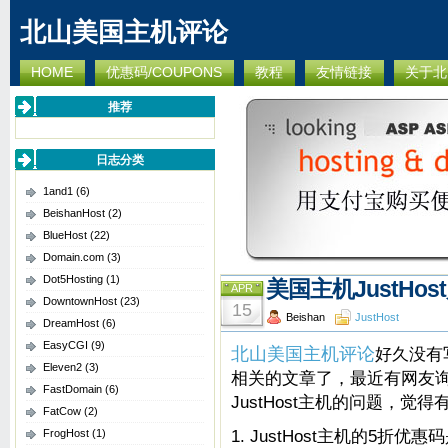
北山美国主机评论
HOME
优惠码/COUPONS
教程
友情链接
关于北
推荐
日志分类
1and1
(6)
BeishanHost
(2)
BlueHost
(22)
Domain.com
(3)
Dot5Hosting
(1)
美国主机JustHo
APR
DowntownHost
(23)
15
Beishan
JustHost
DreamHost
(6)
EasyCGI
(9)
北山美国主机评论
好久没有写
Eleven2
(3)
相关的文章了，最近有网友
FastDomain
(6)
JustHost主机的问题，觉
FatCow
(2)
1. JustHost主机的5折优
FrogHost
(1)