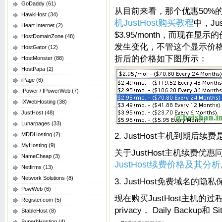
GoDaddy
(61)
从目前来看，那个优惠50%
HawkHost
(34)
机JustHost购买教程
中，Ju
Heart Internet
(2)
$3.95/month，而现在显
HostDomainZone
(48)
发生变化，不管这个显示价格
HostGator
(12)
折后的价格如下图所示：
HostMonster
(88)
HostPapa
(2)
iPage
(6)
IPower / IPowerWeb
(7)
IXWebHosting
(38)
JustHost
(48)
Lunarpages
(33)
2. JustHost主机到期后
MDDHosting
(2)
MyHosting
(9)
关于JustHost主机续费
NameCheap
(3)
JustHost续费价格及其分析
Netfirms
(13)
Network Solutions
(8)
3. JustHost免费域名的隐
PowWeb
(6)
现在购买JustHost主机的
Register.com
(5)
privacy， Daily Backup
StableHost
(8)
SuperbHosting
(4)