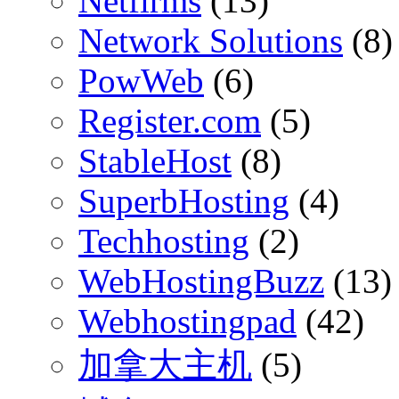
Netfirms
(13)
Network Solutions
(8)
PowWeb
(6)
Register.com
(5)
StableHost
(8)
SuperbHosting
(4)
Techhosting
(2)
WebHostingBuzz
(13)
Webhostingpad
(42)
加拿大主机
(5)