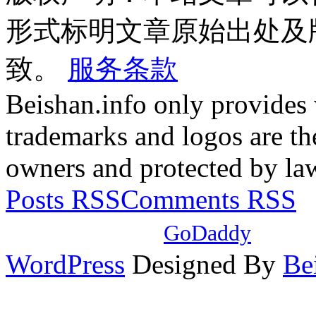
形式标明文章原始出处及
致。
服务条款
Beishan.info only provides
trademarks and logos are the
owners and protected by la
Posts RSS
Comments RSS
本站域名注册自
GoDaddy
，使
WordPress
Designed By
Be