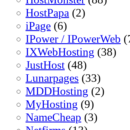
HostPapa
(2)
iPage
(6)
IPower / IPowerWeb
(
IXWebHosting
(38)
JustHost
(48)
Lunarpages
(33)
MDDHosting
(2)
MyHosting
(9)
NameCheap
(3)