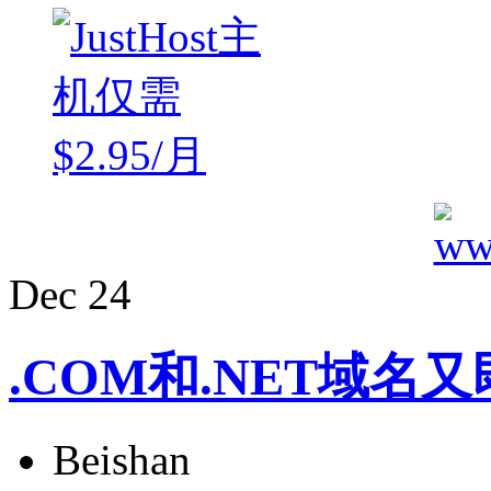
Dec
24
.COM和.NET域
Beishan