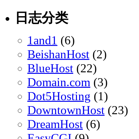
日志分类
1and1
(6)
BeishanHost
(2)
BlueHost
(22)
Domain.com
(3)
Dot5Hosting
(1)
DowntownHost
(23)
DreamHost
(6)
EasyCGI
(9)