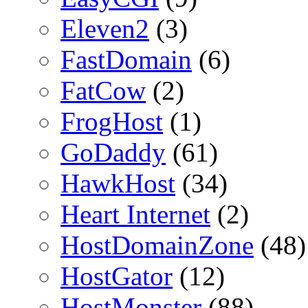
Eleven2
(3)
FastDomain
(6)
FatCow
(2)
FrogHost
(1)
GoDaddy
(61)
HawkHost
(34)
Heart Internet
(2)
HostDomainZone
(48)
HostGator
(12)
HostMonster
(88)