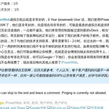
客户服务：1/5
术支持： 1/5
erWeb
虚拟主机以前是非常好的，
6 Year Ipowerweb User
说，我们使用IPowe
有6年了，他们是非常好的，但是现在却非常的烂，可能是最差的虚拟主机提供
司完全没道德的，一点都不诚实。他们将管理控制面板过渡到新的vDeck，相当
给我们。而且影响了很多网站的正常运行，破坏了我们的客户的电子邮件。丝毫
笑的说，为了与他们的技术支持联系，通常需要等1－2小时。在过去的一年，我
花了一周的时间来给他们很不专业不称职的技术支持打电话。如果你想取消帐号
小心注意点，他们可能会继续让你续费，也就是还会继续扣钱从你的信用卡上。
得我是在夸张在开玩笑，你可以Google一下他们，你会发现很多和我有同样遭
我不会再续费了，现在很后悔向其他人推荐了
IPowerWeb
。
评论整理/翻译自互联网，仅供大家参考。个人认为，每个客户遇到的问题不一
要求也不一样，任何一家公司都很难做到100%让所有客户满意，好评与坏评因
 can skip to the end and leave a comment. Pinging is currently not allowed.
gs:
IPowerWeb
,
坏评
,
差评
,
用户评价
,
用户评论