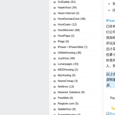
GoDaddy
(61)
HawkHost
(34)
技
Heart Internet
(2)
HostDomainZone
(48)
IPow
HostGator
(12)
已经
HostMonster
(88)
们公
HostPapa
(2)
强加
iPage
(6)
开玩
IPower / IPowerWeb
(7)
总计
IXWebHosting
(38)
也要
JustHost
(48)
你觉
Lunarpages
(33)
人。
MDDHosting
(2)
以上
MyHosting
(9)
望和
NameCheap
(3)
异。
Netfirms
(13)
Network Solutions
(8)
You
PowWeb
(6)
Register.com
(5)
Ta
StableHost
(8)
SuperbHosting
(4)