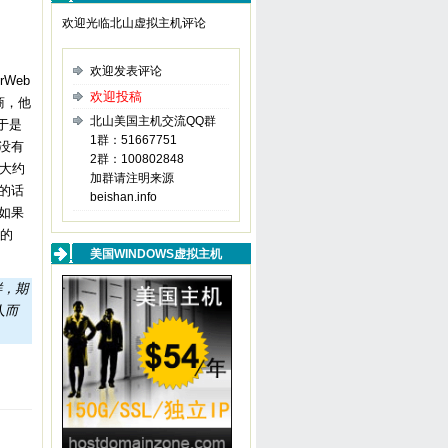
欢迎光临北山虚拟主机评论
欢迎发表评论
rWeb
欢迎投稿
商，他
北山美国主机交流QQ群
于是
1群：51667751
没有
2群：100802848
大约
加群请注明来源
的话
beishan.info
如果
遇的
美国WINDOWS虚拟主机
样，期
人而