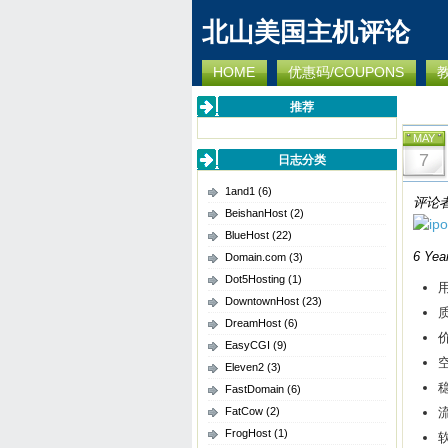
北山美国主机评论
HOME
优惠码/COUPONS
推荐
MAY
7
日志分类
1and1
(6)
BeishanHost
(2)
BlueHost
(22)
6 Yea
Domain.com
(3)
Dot5Hosting
(1)
用
DowntownHost
(23)
质
DreamHost
(6)
价
EasyCGI
(9)
空
Eleven2
(3)
FastDomain
(6)
FatCow
(2)
流
FrogHost
(1)
软