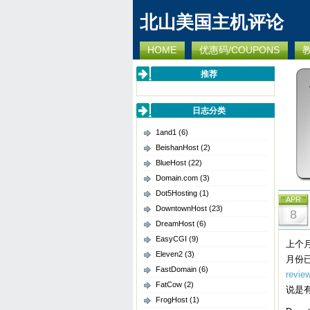
北山美国主机评论
HOME
优惠码/COUPONS
推荐
日志分类
1and1
(6)
BeishanHost
(2)
BlueHost
(22)
Domain.com
(3)
Dot5Hosting
(1)
APR
DowntownHost
(23)
8
DreamHost
(6)
EasyCGI
(9)
上个
Eleven2
(3)
月份已
FastDomain
(6)
revie
FatCow
(2)
说是
FrogHost
(1)