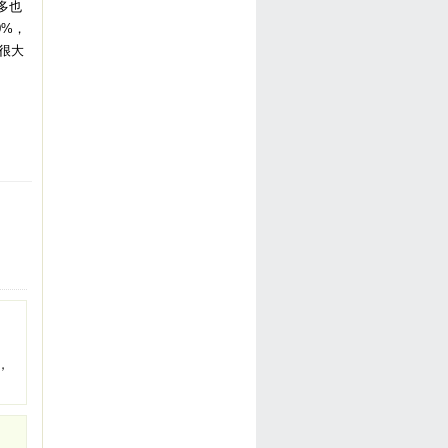
太多也
0%，
很大
，