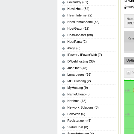
Down
GoDaddy
(61)
定性
HawkHost
(34)
Heart Internet
(2)
HostDomainZone
(48)
HostGator
(12)
HostMonster
(88)
HostPapa
(2)
iPage
(6)
IPower / IPowerWeb
(7)
IXWebHosting
(38)
JustHost
(48)
Lunarpages
(33)
MDDHosting
(2)
MyHosting
(9)
NameCheap
(3)
Netfirms
(13)
Network Solutions
(8)
PowWeb
(6)
Register.com
(5)
StableHost
(8)
SuperbHosting
(4)