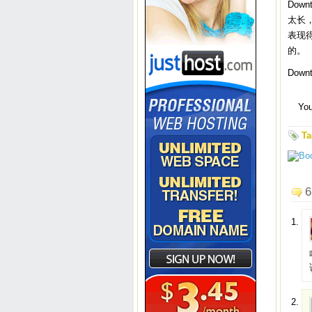
Dow
太长，
表现
的。
Dow
You
Ta
6