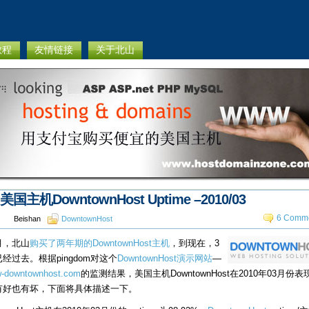
教程
友情链接
关于北山
美国主机DowntownHost Uptime –2010/03
6 Comme
Beishan
DowntownHost
月，北山
购买了两年期的DowntownHost主机
，到现在，3
经过去。根据pingdom对这个
DowntownHost演示网站
—
w-downtownhost.com
的监测结果，美国主机DowntownHost在2010年03月份
有好也有坏，下面将具体描述一下。