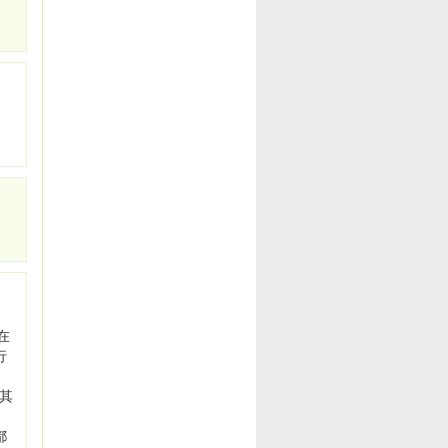
在
行
，其
都