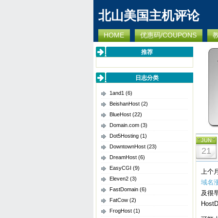
北山美国主机评论
HOME
优惠码/COUPONS
推荐
日志分类
1and1
(6)
BeishanHost
(2)
BlueHost
(22)
Domain.com
(3)
Dot5Hosting
(1)
JUN
DowntownHost
(23)
21
DreamHost
(6)
EasyCGI
(9)
上个
Eleven2
(3)
域名
FastDomain
(6)
及很
FatCow
(2)
Hos
FrogHost
(1)