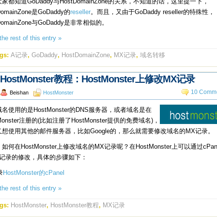
家都知道GoDaddy与HostDomainZone的关系，不知道的话，这里提一下，
DomainZone是GoDaddy的
reseller
。而且，又由于GoDaddy reseller的特殊性，
tDomainZone与GoDaddy是非常相似的。
he rest of this entry »
gs:
A记录
,
GoDaddy
,
HostDomainZone
,
MX记录
,
域名转移
HostMonster教程：HostMonster上修改MX记录
10 Comme
Beishan
HostMonster
名使用的是HostMonster的DNS服务器，或者域名是在
tMonster注册的(比如注册了HostMonster提供的免费域名)，
又想使用其他的邮件服务器，比如Google的，那么就需要修改域名的MX记录。
如何在HostMonster上修改域名的MX记录呢？在HostMonster上可以通过cPan
X记录的修改，具体的步骤如下：
录
HostMonster的cPanel
he rest of this entry »
gs:
HostMonster
,
HostMonster教程
,
MX记录