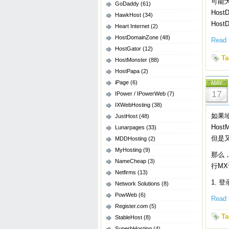
可能大
GoDaddy
(61)
Host
HawkHost
(34)
Hos
Heart Internet
(2)
HostDomainZone
(48)
Read t
HostGator
(12)
Ta
HostMonster
(88)
HostPapa
(2)
iPage
(6)
MAY
17
IPower / IPowerWeb
(7)
IXWebHosting
(38)
如果域
JustHost
(48)
Hos
Lunarpages
(33)
但是
MDDHosting
(2)
MyHosting
(9)
那么，
NameCheap
(3)
行M
Netfirms
(13)
1. 登
Network Solutions
(8)
PowWeb
(6)
Read t
Register.com
(5)
Ta
StableHost
(8)
SuperbHosting
(4)