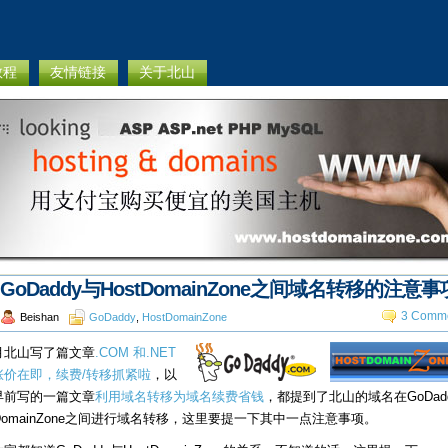
教程
友情链接
关于北山
GoDaddy与HostDomainZone之间域名转移的注意事
3 Comme
Beishan
GoDaddy
,
HostDomainZone
月北山写了篇文章
.COM 和.NET
涨价在即，续费/转移抓紧啦
，以
早前写的一篇文章
利用域名转移为域名续费省钱
，都提到了北山的域名在GoDad
tDomainZone之间进行域名转移，这里要提一下其中一点注意事项。