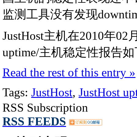
监测工具没有发现downti
JustHost主机在2010年02月
uptime/主机稳定性报告
Read the rest of this entry »
Tags:
JustHost
,
JustHost up
RSS Subscription
RSS FEEDS