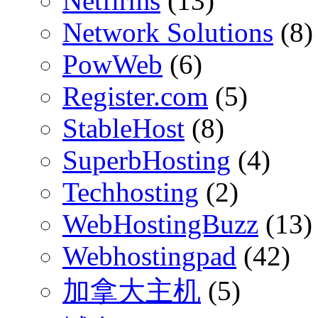
Netfirms
(13)
Network Solutions
(8)
PowWeb
(6)
Register.com
(5)
StableHost
(8)
SuperbHosting
(4)
Techhosting
(2)
WebHostingBuzz
(13)
Webhostingpad
(42)
加拿大主机
(5)