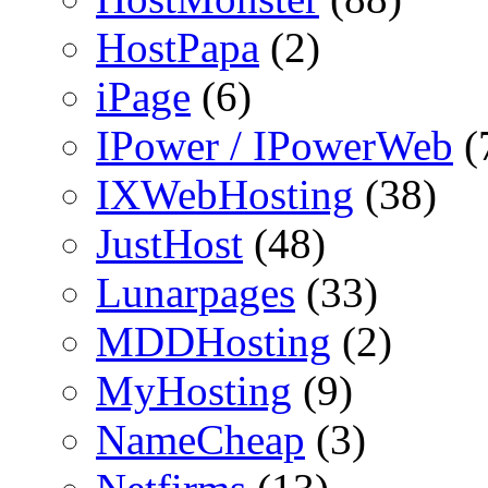
HostPapa
(2)
iPage
(6)
IPower / IPowerWeb
(
IXWebHosting
(38)
JustHost
(48)
Lunarpages
(33)
MDDHosting
(2)
MyHosting
(9)
NameCheap
(3)