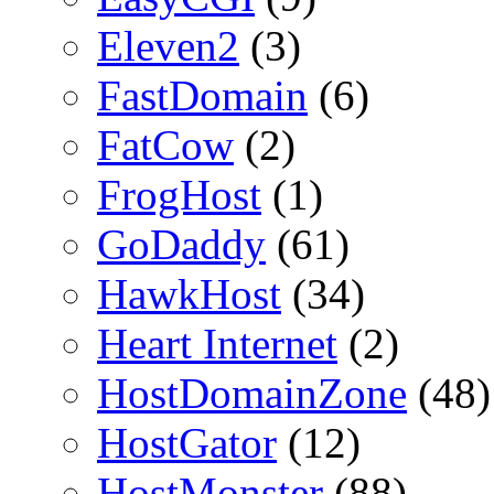
Eleven2
(3)
FastDomain
(6)
FatCow
(2)
FrogHost
(1)
GoDaddy
(61)
HawkHost
(34)
Heart Internet
(2)
HostDomainZone
(48)
HostGator
(12)
HostMonster
(88)