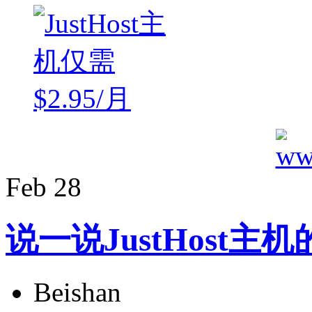
Feb
28
说一说JustHost主
Beishan