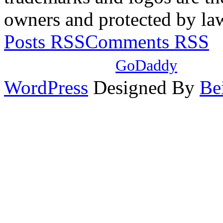
owners and protected by la
Posts RSS
Comments RSS
本站域名注册自
GoDaddy
，使
WordPress
Designed By
Be