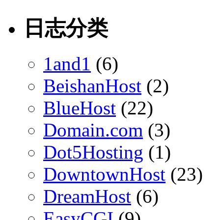
日志分类
1and1
(6)
BeishanHost
(2)
BlueHost
(22)
Domain.com
(3)
Dot5Hosting
(1)
DowntownHost
(23)
DreamHost
(6)
EasyCGI
(9)