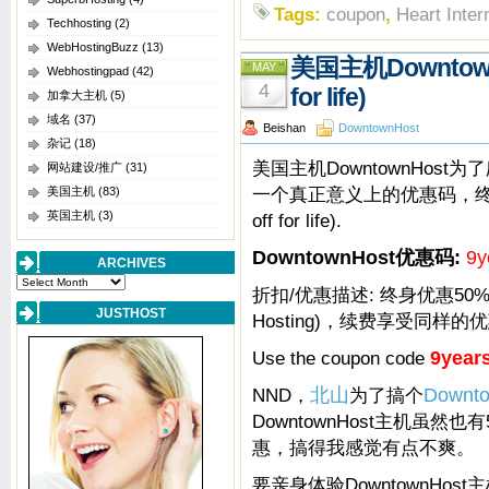
Tags:
coupon
,
Heart Inter
Techhosting
(2)
WebHostingBuzz
(13)
美国主机Downtow
MAY
Webhostingpad
(42)
4
for life)
加拿大主机
(5)
域名
(37)
Beishan
DowntownHost
杂记
(18)
美国主机DowntownHost
网站建设/推广
(31)
一个真正意义上的优惠码，终
美国主机
(83)
英国主机
(3)
off for life).
DowntownHost优惠码:
9y
ARCHIVES
Archives
折扣/优惠描述: 终身优惠50%
JUSTHOST
Hosting)，续费享受同样的
Use the coupon code
9year
NND，
北山
为了搞个
Down
DowntownHost主机虽
惠，搞得我感觉有点不爽。
要亲身体验DowntownHos