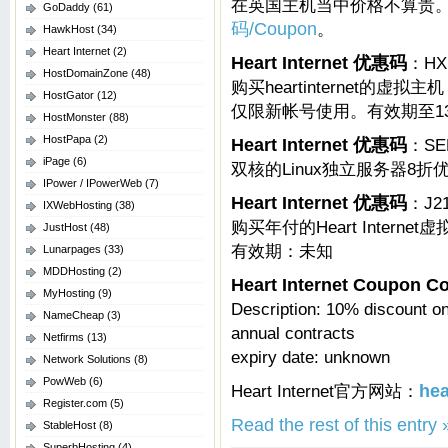
在英国主机当中价格不算贵。下面是
GoDaddy
(61)
码/Coupon
。
HawkHost
(34)
Heart Internet
(2)
Heart Internet 优惠码
：HX
HostDomainZone
(48)
购买heartinternet的
HostGator
(12)
仅限新帐号使用。有效期至13
HostMonster
(88)
HostPapa
(2)
Heart Internet 优惠码
：SE
iPage
(6)
双核的Linux独立服务器8折
IPower / IPowerWeb
(7)
Heart Internet 优惠码
：J2
IXWebHosting
(38)
购买年付的Heart Intern
JustHost
(48)
有效期：未知
Lunarpages
(33)
MDDHosting
(2)
Heart Internet Coupon C
MyHosting
(9)
Description: 10% discount on
NameCheap
(3)
annual contracts
Netfirms
(13)
expiry date: unknown
Network Solutions
(8)
PowWeb
(6)
Heart Internet官方网站：
hea
Register.com
(5)
Read the rest of this entry 
StableHost
(8)
SuperbHosting
(4)