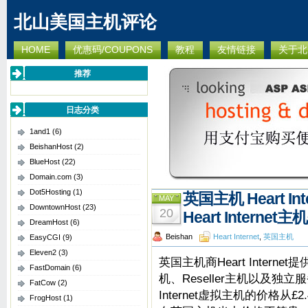
北山美国主机评论
HOME
优惠码/COUPONS
教程
友情链接
关于北
推荐
日志分类
1and1
(6)
BeishanHost
(2)
BlueHost
(22)
Domain.com
(3)
Dot5Hosting
(1)
英国主机 Heart In
MAY
DowntownHost
(23)
20
Heart Internet
DreamHost
(6)
Beishan
Heart Internet
,
英国主机
EasyCGI
(9)
Eleven2
(3)
英国主机商Heart Intern
FastDomain
(6)
机、Reseller主机以及独立服
FatCow
(2)
Internet虚拟主机的价格从
FrogHost
(1)