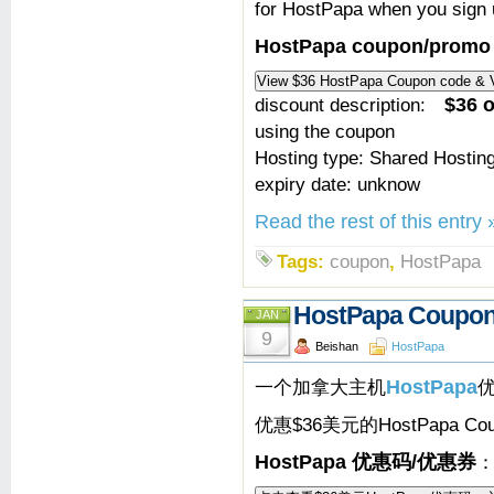
for HostPapa when you sign
HostPapa coupon/promo
discount description:
$36 o
using the coupon
Hosting type: Shared Hostin
expiry date: unknow
Read the rest of this entry 
Tags:
coupon
,
HostPapa
HostPapa Coup
JAN
9
Beishan
HostPapa
一个加拿大主机
HostPapa
优惠$36美元的HostPapa C
HostPapa 优惠码/优惠券