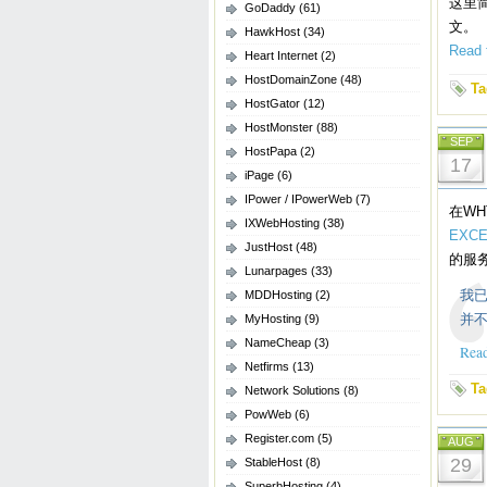
这里
GoDaddy
(61)
文。
HawkHost
(34)
Read t
Heart Internet
(2)
HostDomainZone
(48)
Ta
HostGator
(12)
HostMonster
(88)
SEP
HostPapa
(2)
17
iPage
(6)
IPower / IPowerWeb
(7)
在W
IXWebHosting
(38)
EXCE
JustHost
(48)
的服
Lunarpages
(33)
我已
MDDHosting
(2)
并
MyHosting
(9)
NameCheap
(3)
Read
Netfirms
(13)
Ta
Network Solutions
(8)
PowWeb
(6)
Register.com
(5)
AUG
29
StableHost
(8)
SuperbHosting
(4)