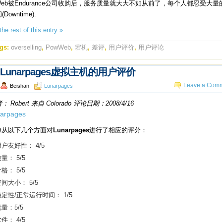
Web被Endurance公司收购后，服务质量就大大不如从前了，每个人都忍受大量
Downtime).
he rest of this entry »
gs:
overselling
,
PowWeb
,
宕机
,
差评
,
用户评价
,
用户评论
Lunarpages虚拟主机的用户评价
Leave a Comm
Beishan
Lunarpages
 Robert 来自 Colorado 评论日期：2008/4/16
t
从以下几个方面对
Lunarpages
进行了相应的评分：
户友好性： 4/5
量： 5/5
格： 5/5
间大小： 5/5
稳定性/正常运行时间： 1/5
量：5/5
件： 4/5