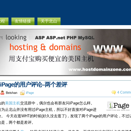
教程
友情链接
关于北山
iPage的用户评论–两个差评
4 Comme
Beishan
iPage
山的
美国主机
交流群中，偶尔也会有群友问iPage怎么样。
为止北山并没有用过iPage主机，所以不好直接对iPage进
。 今天在逛WHT的时候(好久没去逛了)，发现了两个iPage的用户评论，不过
的是，两个都是差评。