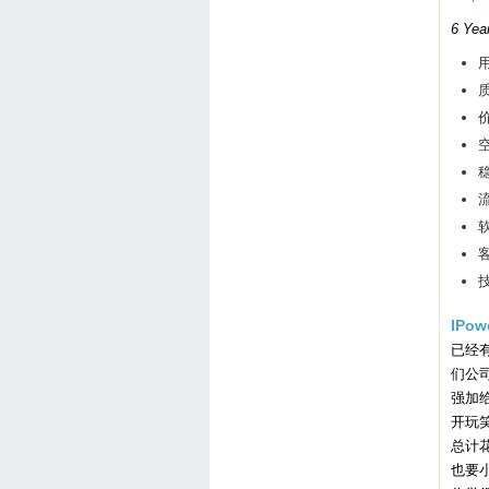
6 Yea
用
质
价
空
流
软
技
IPow
已经
们公
强加
开玩
总计
也要