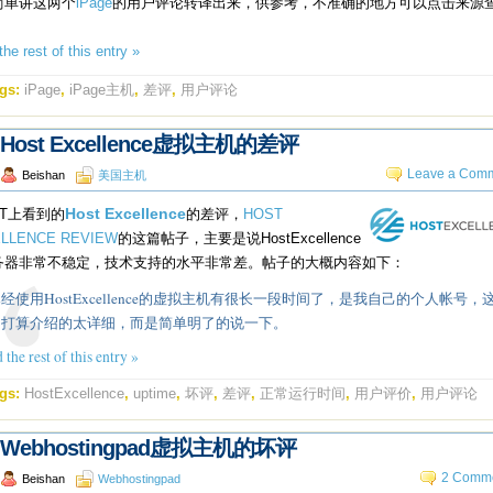
简单讲这两个
iPage
的用户评论转译出来，供参考，不准确的地方可以点击来源
he rest of this entry »
gs:
iPage
,
iPage主机
,
差评
,
用户评论
Host Excellence虚拟主机的差评
Leave a Comm
Beishan
美国主机
HT上看到的
Host Excellence
的差评，
HOST
LLENCE REVIEW
的这篇帖子，主要是说HostExcellence
务器非常不稳定，技术支持的水平非常差。帖子的大概内容如下：
经使用HostExcellence的虚拟主机有很长一段时间了，是我自己的个人帐号，
不打算介绍的太详细，而是简单明了的说一下。
 the rest of this entry »
gs:
HostExcellence
,
uptime
,
坏评
,
差评
,
正常运行时间
,
用户评价
,
用户评论
Webhostingpad虚拟主机的坏评
2 Comme
Beishan
Webhostingpad