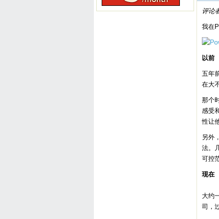
评论者：
我在
以前
五年
在大
那个
感受
性让
另外
法。
可控
现在
大约
司，