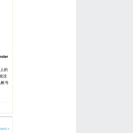
ster
器上的
本就没
机帐号
ent »