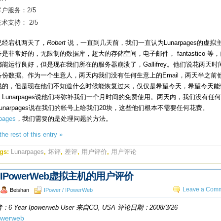
客户服务：2/5
术支持： 2/5
已经宕机两天了，
Robert
说，一直到几天前，我们一直认为Lunarpages的虚拟
是非常好的，无限制的数据库，超大的存储空间，电子邮件， fantastico 等
能运行良好，但是现在我们所在的服务器崩溃了，Gallifrey。他们说花两天时
备份数据。作为一个生意人，两天内我们没有任何生意上的Email，两天半之前
说的，但是现在他们不知道什么时候能恢复过来，仅仅是希望今天，希望今天能
Lunarpages说他们将弥补我们一个月时间的免费使用。两天内，我们没有任
unarpages说在我们的帐号上给我们20块，这些他们根本不需要任何花费。
pages
，我们需要的是处理问题的方法。
he rest of this entry »
gs:
Lunarpages
,
坏评
,
差评
,
用户评价
,
用户评论
IPowerWeb虚拟主机的用户评价
Leave a Comm
Beishan
IPower / IPowerWeb
6 Year Ipowerweb User 来自
CO, USA 评论日期：2008/3/26