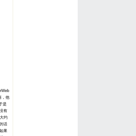
rWeb
商，他
于是
没有
大约
的话
如果