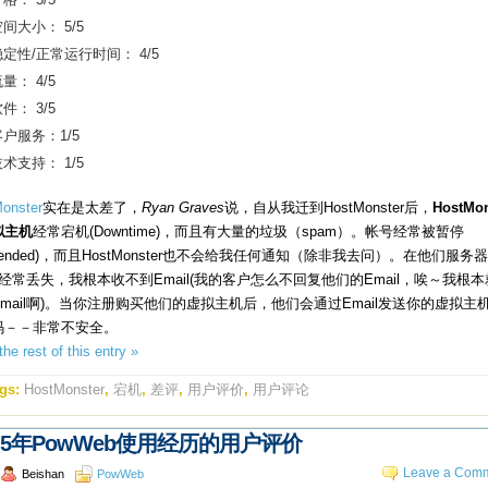
间大小： 5/5
稳定性/正常运行时间： 4/5
量： 4/5
件： 3/5
客户服务：1/5
术支持： 1/5
onster
实在是太差了，
Ryan Graves
说，自从我迁到HostMonster后，
HostMon
拟主机
经常宕机(Downtime)，而且有大量的垃圾（spam）。帐号经常被暂停
spended)，而且HostMonster也不会给我任何通知（除非我去问）。在他们服务
il经常丢失，我根本收不到Email(我的客户怎么不回复他们的Email，唉～我根
mail啊)。当你注册购买他们的虚拟主机后，他们会通过Email发送你的虚拟主
码－－非常不安全。
he rest of this entry »
gs:
HostMonster
,
宕机
,
差评
,
用户评价
,
用户评论
5年PowWeb使用经历的用户评价
Leave a Comm
Beishan
PowWeb