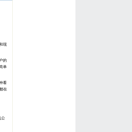
和现
户的
简单
种看
都在
机公