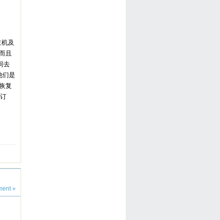
主机及
，而且
间去
他们是
恢复
何订
ent »