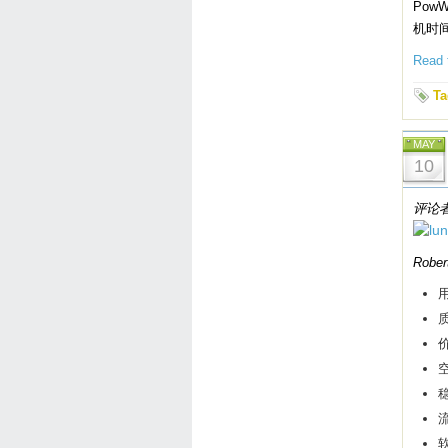
Pow
机时间(
Read t
Ta
MAY
10
评论者：
Rober
用
质
价
空
流
软