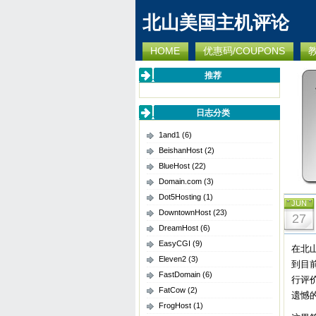
北山美国主机评论
HOME
优惠码/COUPONS
推荐
日志分类
1and1
(6)
BeishanHost
(2)
BlueHost
(22)
Domain.com
(3)
Dot5Hosting
(1)
JUN
DowntownHost
(23)
27
DreamHost
(6)
EasyCGI
(9)
在北
Eleven2
(3)
到目前
FastDomain
(6)
行评价
FatCow
(2)
遗憾
FrogHost
(1)