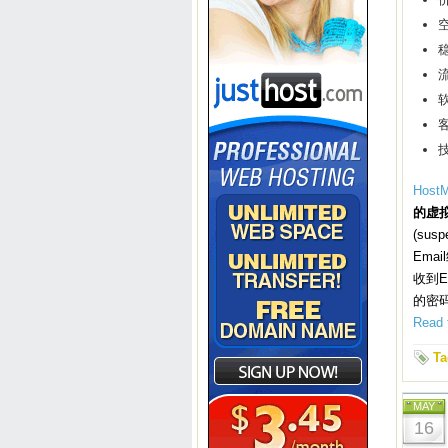
空
流
软
技
HostM
的虚
(su
Ema
收到E
的密
Read t
Ta
MAY
16