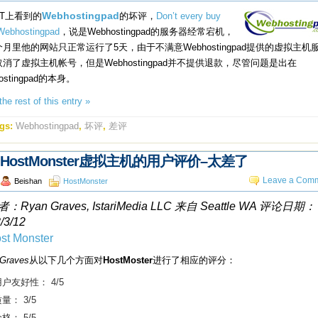
HT上看到的
Webhostingpad
的坏评，
Don’t every buy
Webhostingpad
，说是Webhostingpad的服务器经常宕机，
月里他的网站只正常运行了5天，由于不满意Webhostingpad提供的虚拟主机
消了虚拟主机帐号，但是Webhostingpad并不提供退款，尽管问题是出在
ostingpad的本身。
he rest of this entry »
gs:
Webhostingpad
,
坏评
,
差评
HostMonster虚拟主机的用户评价–太差了
Leave a Comm
Beishan
HostMonster
：Ryan Graves, IstariMedia LLC 来自 Seattle WA 评论日期：
/3/12
Graves
从以下几个方面对
HostMoster
进行了相应的评分：
户友好性： 4/5
量： 3/5
格： 5/5