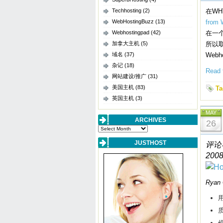
Techhosting
(2)
在W
WebHostingBuzz
(13)
from 
Webhostingpad
(42)
在一个
加拿大主机
(5)
所以取
域名
(37)
Webh
杂记
(18)
Read t
网站建设/推广
(31)
美国主机
(83)
Ta
英国主机
(3)
MAY
ARCHIVES
26
Archives
JUSTHOST
评论者
2008
Ryan 
用
质
价