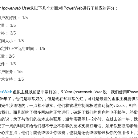
r Ipowerweb User
从以下几个方面对IPowerWeb进行了相应的评分：
户友好性： 1/5
量： 1/5
格： 3/5
间大小： 1/5
稳定性/正常运行时间： 1/5
量：2/5
件： 1/5
客户服务：1/5
术支持： 1/5
erWeb
虚拟主机以前是非常好的，
6 Year Ipowerweb User
说，我们使用IPowe
有6年了，他们是非常好的，但是现在却非常的烂，可能是最差的虚拟主机提供
司完全没道德的，一点都不诚实。他们将管理控制面板过渡到新的vDeck，相当
给我们。而且影响了很多网站的正常运行，破坏了我们的客户的电子邮件。丝毫
笑的说，为了与他们的技术支持联系，通常需要等1－2小时。在过去的一年，我
花了一周的时间来给他们很不专业不称职的技术支持打电话。如果你想取消帐号
小心注意点，他们可能会继续让你续费，也就是还会继续扣钱从你的信用卡上。