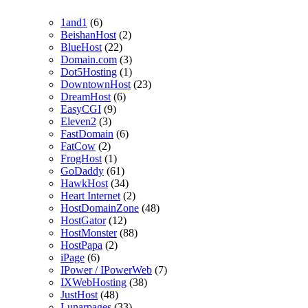
1and1
(6)
BeishanHost
(2)
BlueHost
(22)
Domain.com
(3)
Dot5Hosting
(1)
DowntownHost
(23)
DreamHost
(6)
EasyCGI
(9)
Eleven2
(3)
FastDomain
(6)
FatCow
(2)
FrogHost
(1)
GoDaddy
(61)
HawkHost
(34)
Heart Internet
(2)
HostDomainZone
(48)
HostGator
(12)
HostMonster
(88)
HostPapa
(2)
iPage
(6)
IPower / IPowerWeb
(7)
IXWebHosting
(38)
JustHost
(48)
Lunarpages
(33)