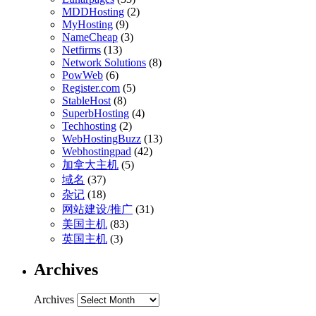
MDDHosting
(2)
MyHosting
(9)
NameCheap
(3)
Netfirms
(13)
Network Solutions
(8)
PowWeb
(6)
Register.com
(5)
StableHost
(8)
SuperbHosting
(4)
Techhosting
(2)
WebHostingBuzz
(13)
Webhostingpad
(42)
加拿大主机
(5)
域名
(37)
杂记
(18)
网站建设/推广
(31)
美国主机
(83)
英国主机
(3)
Archives
Archives