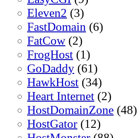
Eleven2
(3)
FastDomain
(6)
FatCow
(2)
FrogHost
(1)
GoDaddy
(61)
HawkHost
(34)
Heart Internet
(2)
HostDomainZone
(48)
HostGator
(12)
HostMonster
(88)