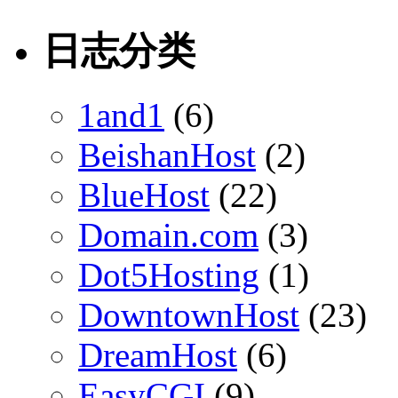
日志分类
1and1
(6)
BeishanHost
(2)
BlueHost
(22)
Domain.com
(3)
Dot5Hosting
(1)
DowntownHost
(23)
DreamHost
(6)
EasyCGI
(9)