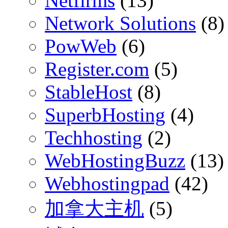
Netfirms
(13)
Network Solutions
(8)
PowWeb
(6)
Register.com
(5)
StableHost
(8)
SuperbHosting
(4)
Techhosting
(2)
WebHostingBuzz
(13)
Webhostingpad
(42)
加拿大主机
(5)