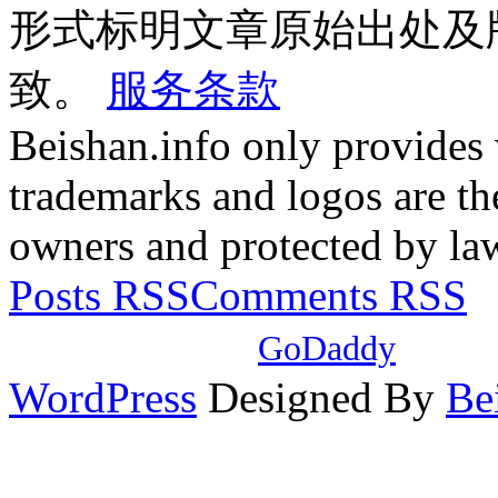
形式标明文章原始出处及
致。
服务条款
Beishan.info only provides
trademarks and logos are the
owners and protected by la
Posts RSS
Comments RSS
本站域名注册自
GoDaddy
，使
WordPress
Designed By
Be