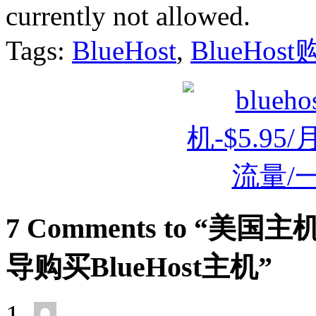
currently not allowed.
Tags:
BlueHost
,
BlueHos
7 Comments to “美国
导购买BlueHost主机”