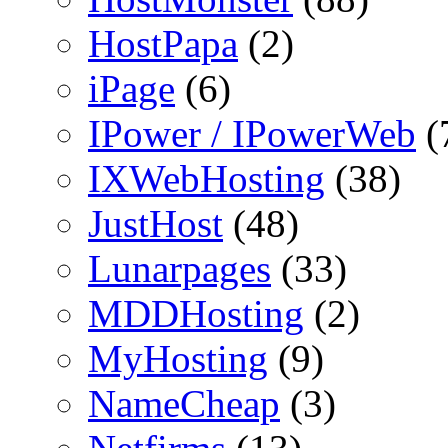
HostPapa
(2)
iPage
(6)
IPower / IPowerWeb
(
IXWebHosting
(38)
JustHost
(48)
Lunarpages
(33)
MDDHosting
(2)
MyHosting
(9)
NameCheap
(3)