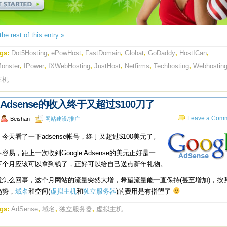
he rest of this entry »
gs:
Dot5Hosting
,
ePowHost
,
FastDomain
,
Globat
,
GoDaddy
,
HostICan
,
onster
,
IPower
,
IXWebHosting
,
JustHost
,
Netfirms
,
Techhosting
,
Webhostin
主机
Adsense的收入终于又超过$100刀了
Leave a Comm
Beishan
网站建设/推广
今天看了一下adsense帐号，终于又超过$100美元了。
容易，距上一次收到Google Adsense的美元正好是一
下个月应该可以拿到钱了，正好可以给自己送点新年礼物。
道怎么回事，这个月网站的流量突然大增，希望流量能一直保持(甚至增加)，按
趋势，
域名
和空间(
虚拟主机
和
独立服务器
)的费用是有指望了
gs:
AdSense
,
域名
,
独立服务器
,
虚拟主机