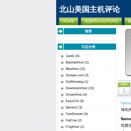
北山美国主机评论
HOME
优惠码/COUPONS
推荐
日志分类
1and1
(6)
BeishanHost
(2)
BlueHost
(22)
Domain.com
(3)
Dot5Hosting
(1)
MAR
DowntownHost
(23)
2
DreamHost
(6)
EasyCGI
(9)
Name
Eleven2
(3)
域名
FastDomain
(6)
Nam
FatCow
(2)
优惠/折扣
FrogHost
(1)