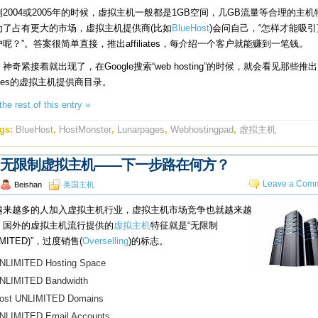
2004或2005年的时候，虚拟主机一般都是1GB空间，几GB流量等合理的主机
为了占有更大的市场，虚拟主机提供商(比如
BlueHost
)会问自己，“怎样才能吸
呢？”。答案很简单直接，推出affiliates，每介绍一个客户就能赚到一笔钱。
神奇紧接着就出现了，在Google搜索“web hosting”的时候，就会看见那些推出
iliates的虚拟主机提供商目录。
he rest of this entry »
gs:
BlueHost
,
HostMonster
,
Lunarpages
,
Webhostingpad
,
虚拟主机
无限制虚拟主机——下一步路在何方？
Leave a Comm
Beishan
美国主机
越来越多的人加入虚拟主机行业，虚拟主机市场竞争也就越来越
，国外的虚拟主机流行提供的
虚拟主机
特征就是“无限制
IMITED)”，过度销售(
Overselling
)的标志。
NLIMITED Hosting Space
NLIMITED Bandwidth
ost UNLIMITED Domains
NLIMITED Email Accounts