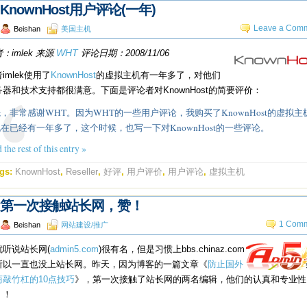
KnownHost用户评论(一年)
Leave a Comm
Beishan
美国主机
：imlek 来源
WHT
评论日期：2008/11/06
imlek使用了
KnownHost
的虚拟主机有一年多了，对他们
器和技术支持都很满意。下面是评论者对KnownHost的简要评价：
，非常感谢WHT。因为WHT的一些用户评论，我购买了KnownHost的虚拟主
在已经有一年多了，这个时候，也写一下对KnownHost的一些评论。
 the rest of this entry »
gs:
KnownHost
,
Reseller
,
好评
,
用户评价
,
用户评论
,
虚拟主机
第一次接触站长网，赞！
1 Comm
Beishan
网站建设/推广
就听说站长网(
admin5.com
)很有名，但是习惯上bbs.chinaz.com
所以一直也没上站长网。昨天，因为博客的一篇文章《
防止国外
商敲竹杠的10点技巧
》，第一次接触了站长网的两名编辑，他们的认真和专业性
！！