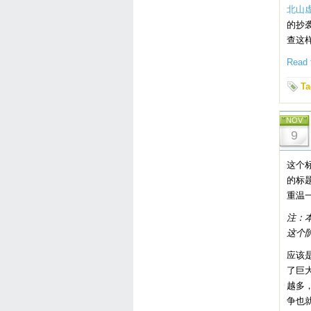
北山
的抄
查这
Read t
Ta
NOV
9
这个
的标
重温
注：
这个
应该
了巨
越多
争也