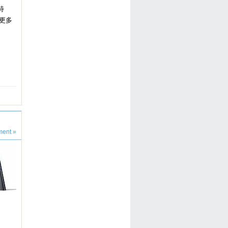
特
引更多
ent »