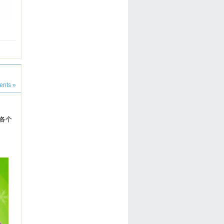
nts »
各个