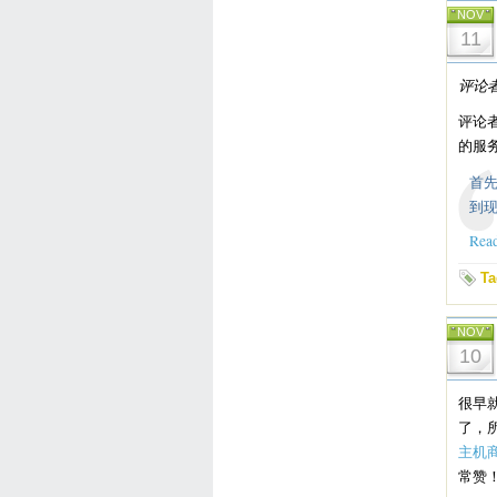
NOV
11
评论者
评论者
的服务
首先
到现
Read
Ta
NOV
10
很早
了，
主机
常赞