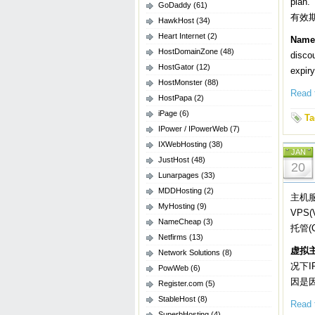
plan.
GoDaddy
(61)
有效
HawkHost
(34)
Heart Internet
(2)
Name
HostDomainZone
(48)
disco
HostGator
(12)
expir
HostMonster
(88)
Read t
HostPapa
(2)
iPage
(6)
Ta
IPower / IPowerWeb
(7)
IXWebHosting
(38)
JAN
JustHost
(48)
20
Lunarpages
(33)
MDDHosting
(2)
主机服
MyHosting
(9)
VPS(
NameCheap
(3)
托管(
Netfirms
(13)
虚拟
Network Solutions
(8)
况下I
PowWeb
(6)
因是
Register.com
(5)
StableHost
(8)
Read t
SuperbHosting
(4)