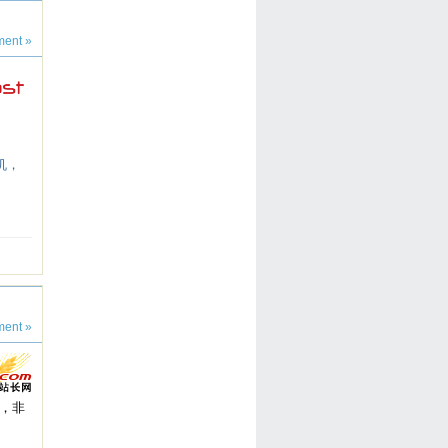
ent »
机，
ent »
，非