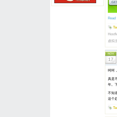
Read t
Ta
HostM
虚拟
NOV
17
呵呵，
真是不
年。
不知
这个
Ta