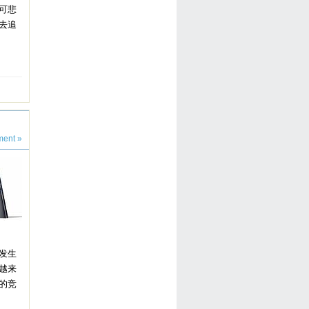
可悲
去追
ent »
发生
越来
的竞