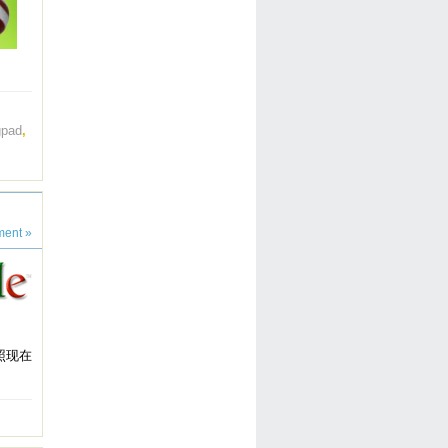
gpad
,
ent »
照现在