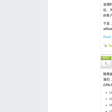
追溯到
征。
的客户
于是，
aff
Read t
Ta
NOV
6
随着
激烈
(UNL
U
U
H
U