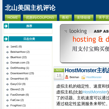
北山美国主机评论
HOME
优惠码/COUPONS
教程
友情链接
关于北
推荐
日志分类
1and1
(6)
BeishanHost
(2)
BlueHost
(22)
Domain.com
(3)
Dot5Hosting
(1)
HostMonster
NOV
DowntownHost
(23)
18
Beishan
HostMonster
DreamHost
(6)
EasyCGI
(9)
虚拟主机的稳定性、速度和
Eleven2
(3)
虚拟主机(比如
HostMonster
FastDomain
(6)
了的话题。主机速度可以通
FatCow
(2)
通过稳定性监测服务来帮忙
FrogHost
(1)