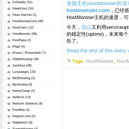
GoDaddy
(61)
美国主机HostMonster的
HawkHost
(34)
hostmonster.com
，已经
Heart Internet
(2)
HostMonster主机的速
HostDomainZone
(48)
今天，
北山
又利用serviceu
HostGator
(12)
的稳定性(uptime)，未来每
HostMonster
(88)
告了。
HostPapa
(2)
iPage
(6)
Read the rest of this entry 
IPower / IPowerWeb
(7)
IXWebHosting
(38)
Tags:
HostMonster
,
Host
JustHost
(48)
Lunarpages
(33)
MDDHosting
(2)
MyHosting
(9)
NameCheap
(3)
Netfirms
(13)
Network Solutions
(8)
PowWeb
(6)
Register.com
(5)
StableHost
(8)
SuperbHosting
(4)