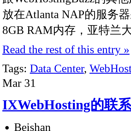
放在Atlanta NAP的服务器
8GB RAM内存，亚特
Read the rest of this entry »
Tags:
Data Center
,
WebHost
Mar
31
IXWebHosting的
Beishan