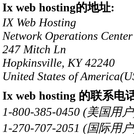
Ix web hosting的地址:
IX Web Hosting
Network Operations Center
247 Mitch Ln
Hopkinsville, KY 42240
United States of America(
Ix web hosting 的联系电
1-800-385-0450 (美国用户
1-270-707-2051 (国际用户