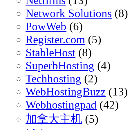
Netfirms
(13)
Network Solutions
(8)
PowWeb
(6)
Register.com
(5)
StableHost
(8)
SuperbHosting
(4)
Techhosting
(2)
WebHostingBuzz
(13)
Webhostingpad
(42)
加拿大主机
(5)