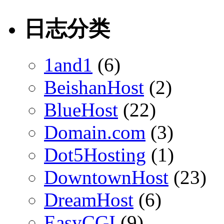
日志分类
1and1
(6)
BeishanHost
(2)
BlueHost
(22)
Domain.com
(3)
Dot5Hosting
(1)
DowntownHost
(23)
DreamHost
(6)
EasyCGI
(9)