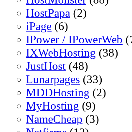
HostPapa
(2)
iPage
(6)
IPower / IPowerWeb
(
IXWebHosting
(38)
JustHost
(48)
Lunarpages
(33)
MDDHosting
(2)
MyHosting
(9)
NameCheap
(3)