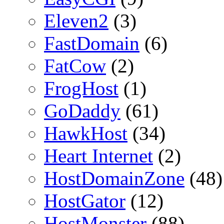
Eleven2
(3)
FastDomain
(6)
FatCow
(2)
FrogHost
(1)
GoDaddy
(61)
HawkHost
(34)
Heart Internet
(2)
HostDomainZone
(48)
HostGator
(12)
HostMonster
(88)