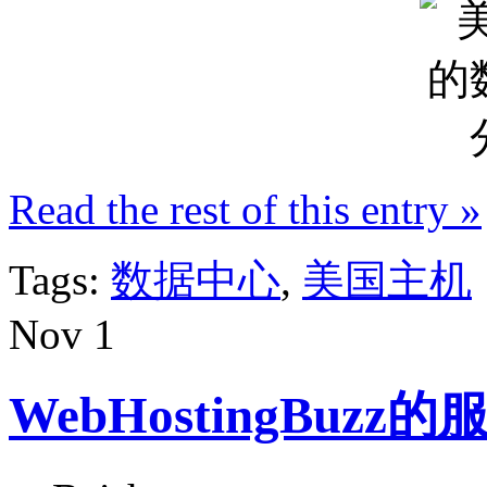
Read the rest of this entry »
Tags:
数据中心
,
美国主机
Nov
1
WebHostingBuzz