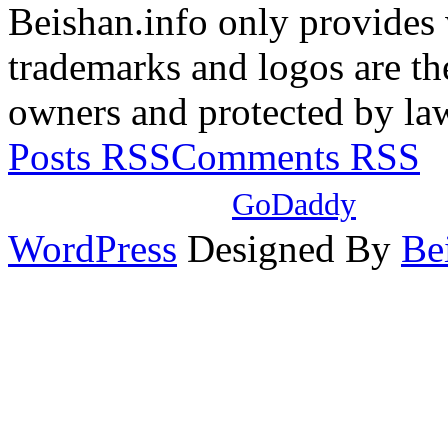
Beishan.info only provides
trademarks and logos are the
owners and protected by la
Posts RSS
Comments RSS
本站域名注册自
GoDaddy
，使
WordPress
Designed By
Be