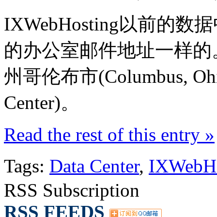
IXWebHosting以前的数据
的办公室邮件地址一样的。现在
州哥伦布市(Columbus, O
Center)。
Read the rest of this entry »
Tags:
Data Center
,
IXWebHo
RSS Subscription
RSS FEEDS